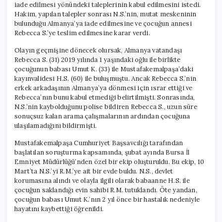
iade edilmesi yönündeki taleplerinin kabul edilmesini istedi.
Hakim, yapılan talepler sonrası N.S.’nin, mutat meskeninin
bulunduğu Almanya’ya iade edilmesine ve çocuğun annesi
Rebecca S.’ye teslim edilmesine karar verdi.
Olayın geçmişine dönecek olursak, Almanya vatandaşı
Rebecca S. (31) 2019 yılında 1 yaşındaki oğlu ile birlikte
çocuğunun babası Umut K. (33) ile Mustafakemalpaşa’daki
kayınvalidesi H.S. (60) ile buluşmuştu. Ancak Rebecca S.’nin
erkek arkadaşının Almanya’ya dönmesi için ısrar ettiği ve
Rebecca’nın bunu kabul etmediği belirtilmişti. Sonrasında,
N.S.’nin kaybolduğunu polise bildiren Rebecca S., uzun süre
sonuçsuz kalan arama çalışmalarının ardından çocuğuna
ulaşılamadığını bildirmişti.
Mustafakemalpaşa Cumhuriyet Başsavcılığı tarafından
başlatılan soruşturma kapsamında, şubat ayında Bursa İl
Emniyet Müdürlüğü’nden özel bir ekip oluşturuldu. Bu ekip, 10
Mart’ta N.S.’yi R.M.’ye ait bir evde buldu. N.S., devlet
korumasına alındı ve olayla ilgili olarak babaanne H.S. ile
çocuğun saklandığı evin sahibi R.M. tutuklandı. Öte yandan,
çocuğun babası Umut K.’nın 2 yıl önce bir hastalık nedeniyle
hayatını kaybettiği öğrenildi.