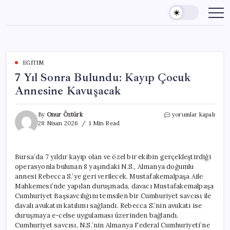
Skip
to
content
EĞITIM
7 Yıl Sonra Bulundu: Kayıp Çocuk
Annesine Kavuşacak
7
By
Onur Öztürk
yorumlar kapalı
Yıl
28 Nisan 2026
1 Min Read
Sonra
Bulundu:
Kayıp
Bursa’da 7 yıldır kayıp olan ve özel bir ekibin gerçekleştirdiği
Çocuk
operasyonla bulunan 8 yaşındaki N.S., Almanya doğumlu
Annesine
Kavuşacak
annesi Rebecca S.’ye geri verilecek. Mustafakemalpaşa Aile
için
Mahkemesi’nde yapılan duruşmada, davacı Mustafakemalpaşa
Cumhuriyet Başsavcılığını temsilen bir Cumhuriyet savcısı ile
davalı avukatın katılımı sağlandı. Rebecca S.’nin avukatı ise
duruşmaya e-celse uygulaması üzerinden bağlandı.
Cumhuriyet savcısı, N.S.’nin Almanya Federal Cumhuriyeti’ne