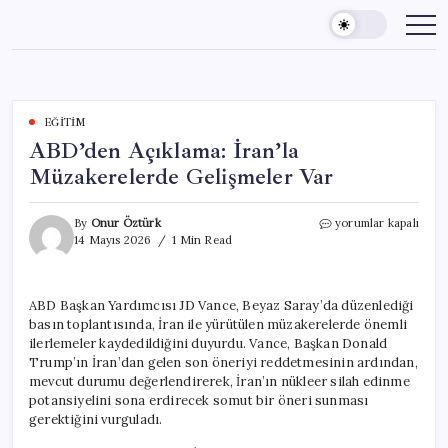
Skip
to
content
EĞITIM
ABD’den Açıklama: İran’la
Müzakerelerde Gelişmeler Var
ABD’den
By
Onur Öztürk
yorumlar kapalı
Açıklama:
14 Mayıs 2026
1 Min Read
İran’la
Müzakerelerde
Gelişmeler
ABD Başkan Yardımcısı JD Vance, Beyaz Saray’da düzenlediği
Var
basın toplantısında, İran ile yürütülen müzakerelerde önemli
için
ilerlemeler kaydedildiğini duyurdu. Vance, Başkan Donald
Trump’ın İran’dan gelen son öneriyi reddetmesinin ardından,
mevcut durumu değerlendirerek, İran’ın nükleer silah edinme
potansiyelini sona erdirecek somut bir öneri sunması
gerektiğini vurguladı.