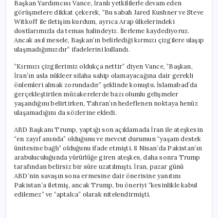
Başkan Yardımcısı Vance, İranlı yetkililerle devam eden
görüşmelere dikkat çekerek, “Bu sabah Jared Kushner ve Steve
Witkoff ile iletişim kurdum, ayrıca Arap ülkelerindeki
dostlarımızla da temas halindeyiz. İlerleme kaydediyoruz.
Ancak asıl mesele, Başkan’ın belirlediği kırmızı çizgilere ulaşıp
ulaşmadığımızdır” ifadelerini kullandı.
“Kırmızı çizgilerimiz oldukça nettir” diyen Vance, “Başkan,
İran’ın asla nükleer silaha sahip olamayacağına dair gerekli
önlemleri almak zorundadır” şeklinde konuştu. İslamabad’da
gerçekleştirilen müzakerelerde bazı olumlu gelişmeler
yaşandığını belirtirken, Tahran’ın hedeflenen noktaya henüz
ulaşamadığını da sözlerine ekledi.
ABD Başkanı Trump, yaptığı son açıklamada İran ile ateşkesin
“en zayıf anında” olduğunu ve mevcut durumun “yaşam destek
ünitesine bağlı” olduğunu ifade etmişti. 8 Nisan’da Pakistan’ın
arabuluculuğunda yürürlüğe giren ateşkes, daha sonra Trump
tarafından belirsiz bir süre uzatılmıştı. İran, pazar günü
ABD’nin savaşın sona ermesine dair önerisine yanıtını
Pakistan’a iletmiş, ancak Trump, bu öneriyi “kesinlikle kabul
edilemez” ve “aptalca” olarak nitelendirmişti.