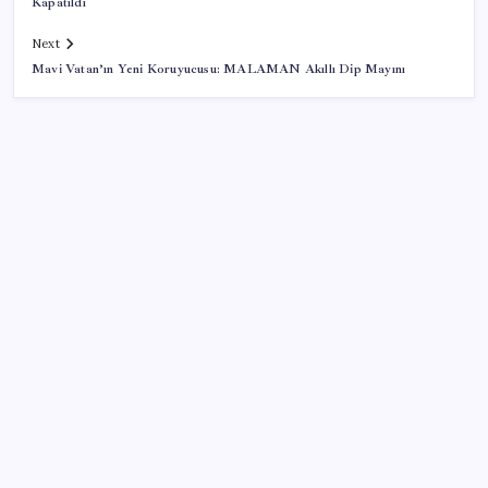
Kapatıldı
Next
Mavi Vatan’ın Yeni Koruyucusu: MALAMAN Akıllı Dip Mayını
SON YAZILAR
Ekran Kartı Fiyatlarına Zam Yolda: Yüzde 40’a Varan
Fiyat Artışı
Hazine nakit gerçekleşmeleri 395,7 milyar TL açık
verdi
500 tam puan almıştı… LGS birincisi Umut’un tercihi