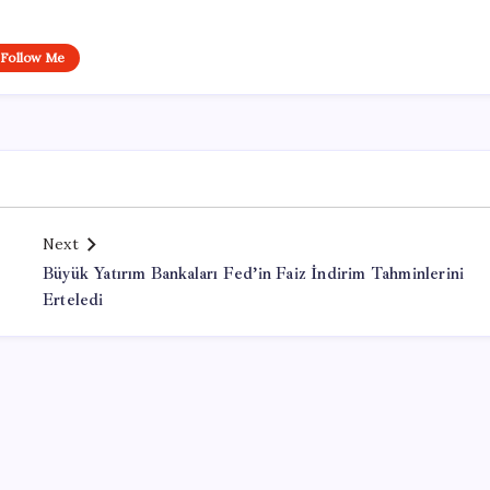
Follow Me
Next
Büyük Yatırım Bankaları Fed’in Faiz İndirim Tahminlerini
Erteledi
Office Lisans Satın Al