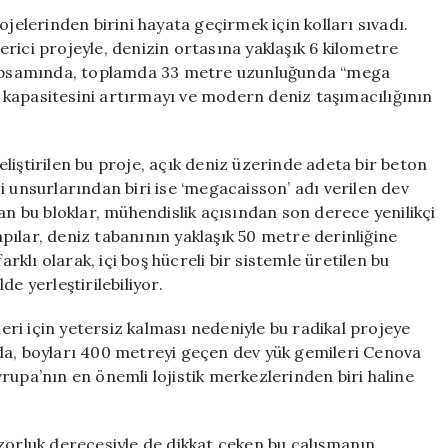
33
ojelerinden birini hayata geçirmek için kolları sıvadı.
Metre
rici projeyle, denizin ortasına yaklaşık 6 kilometre
Boyutundaki
 kapsamında, toplamda 33 metre uzunluğunda “mega
Bloklarla
et kapasitesini artırmayı ve modern deniz taşımacılığının
Yeni
Deniz
Duvarı
liştirilen bu proje, açık deniz üzerinde adeta bir beton
İnşa
i unsurlarından biri ise ‘megacaisson’ adı verilen dev
Ediliyor
için
an bu bloklar, mühendislik açısından son derece yenilikçi
ılar, deniz tabanının yaklaşık 50 metre derinliğine
arklı olarak, içi boş hücreli bir sistemle üretilen bu
e yerleştirilebiliyor.
ri için yetersiz kalması nedeniyle bu radikal projeye
da, boyları 400 metreyi geçen dev yük gemileri Cenova
rupa’nın en önemli lojistik merkezlerinden biri haline
zorluk derecesiyle de dikkat çeken bu çalışmanın