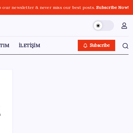
o our newsletter & never miss our best posts.
Subscribe Now!
TIM
İLETİŞİM
Subscribe
SON YAZILAR
ı
Bakan Uraloğlu: 5G abone sayısı 4 ay
içerisinde 44,5 milyona ulaştı