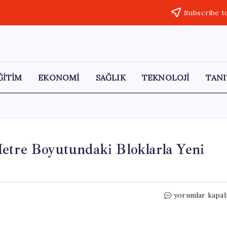
Subscribe t
ĞİTİM
EKONOMİ
SAĞLIK
TEKNOLOJİ
TANI
etre Boyutundaki Bloklarla Yeni
Akdeniz’de
yorumlar kapal
Dev
Bir
Proje: