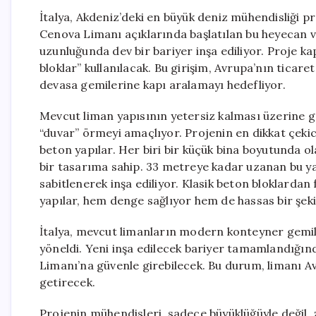
İtalya, Akdeniz’deki en büyük deniz mühendisliği pr
Cenova Limanı açıklarında başlatılan bu heyecan ve
uzunluğunda dev bir bariyer inşa ediliyor. Proje
bloklar” kullanılacak. Bu girişim, Avrupa’nın ticar
devasa gemilerine kapı aralamayı hedefliyor.
Mevcut liman yapısının yetersiz kalması üzerine ge
“duvar” örmeyi amaçlıyor. Projenin en dikkat çekic
beton yapılar. Her biri bir küçük bina boyutunda ol
bir tasarıma sahip. 33 metreye kadar uzanan bu yap
sabitlenerek inşa ediliyor. Klasik beton bloklardan f
yapılar, hem denge sağlıyor hem de hassas bir şekild
İtalya, mevcut limanların modern konteyner gemile
yöneldi. Yeni inşa edilecek bariyer tamamlandığın
Limanı’na güvenle girebilecek. Bu durum, limanı Av
getirecek.
Projenin mühendisleri, sadece büyüklüğüyle değil, 