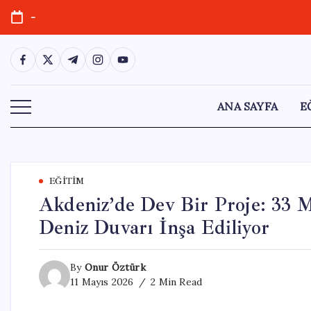
Skip
-
to
content
https://www.facebook.com/
https://twitter.com/
https://t.me/
https://www.instagram.com/
https://youtube.com/
ANA SAYFA
E
EĞITIM
Akdeniz’de Dev Bir Proje: 33 M
Deniz Duvarı İnşa Ediliyor
By
Onur Öztürk
11 Mayıs 2026
2 Min Read