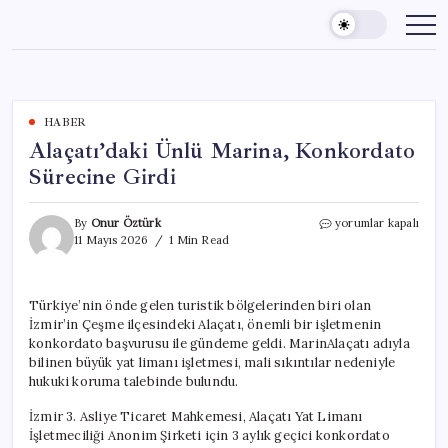
Skip
to
content
HABER
Alaçatı’daki Ünlü Marina, Konkordato
Sürecine Girdi
Alaçatı’daki
By
Onur Öztürk
yorumlar kapalı
Ünlü
11 Mayıs 2026
1 Min Read
Marina,
Konkordato
Sürecine
Türkiye’nin önde gelen turistik bölgelerinden biri olan
Girdi
İzmir’in Çeşme ilçesindeki Alaçatı, önemli bir işletmenin
için
konkordato başvurusu ile gündeme geldi. MarinAlaçatı adıyla
bilinen büyük yat limanı işletmesi, mali sıkıntılar nedeniyle
hukuki koruma talebinde bulundu.
İzmir 3. Asliye Ticaret Mahkemesi, Alaçatı Yat Limanı
İşletmeciliği Anonim Şirketi için 3 aylık geçici konkordato