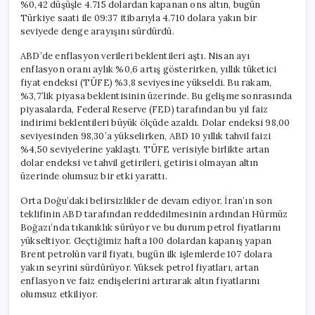
%0,42 düşüşle 4.715 dolardan kapanan ons altın, bugün
Türkiye saati ile 09:37 itibarıyla 4.710 dolara yakın bir
seviyede denge arayışını sürdürdü.
ABD’de enflasyon verileri beklentileri aştı. Nisan ayı
enflasyon oranı aylık %0,6 artış gösterirken, yıllık tüketici
fiyat endeksi (TÜFE) %3,8 seviyesine yükseldi. Bu rakam,
%3,7’lik piyasa beklentisinin üzerinde. Bu gelişme sonrasında
piyasalarda, Federal Reserve (FED) tarafından bu yıl faiz
indirimi beklentileri büyük ölçüde azaldı. Dolar endeksi 98,00
seviyesinden 98,30’a yükselirken, ABD 10 yıllık tahvil faizi
%4,50 seviyelerine yaklaştı. TÜFE verisiyle birlikte artan
dolar endeksi ve tahvil getirileri, getirisi olmayan altın
üzerinde olumsuz bir etki yarattı.
Orta Doğu’daki belirsizlikler de devam ediyor. İran’ın son
teklifinin ABD tarafından reddedilmesinin ardından Hürmüz
Boğazı’nda tıkanıklık sürüyor ve bu durum petrol fiyatlarını
yükseltiyor. Geçtiğimiz hafta 100 dolardan kapanış yapan
Brent petrolün varil fiyatı, bugün ilk işlemlerde 107 dolara
yakın seyrini sürdürüyor. Yüksek petrol fiyatları, artan
enflasyon ve faiz endişelerini artırarak altın fiyatlarını
olumsuz etkiliyor.