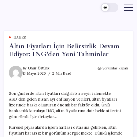
Skip
to
content
HABER
Altın Fiyatları İçin Belirsizlik Devam
Ediyor: ING’den Yeni Tahminler
Altın
By
Onur Öztürk
yorumlar kapalı
Fiyatları
13 Mayıs 2026
2 Min Read
İçin
Belirsizlik
Devam
Son günlerde altın fiyatları dalgalı bir seyir izlemekte.
Ediyor:
ABD’den gelen nisan ayı enflasyon verileri, altın fiyatları
ING’den
Yeni
üzerinde baskı oluşturan önemli bir faktör oldu. Ünlü
Tahminler
bankacılık kuruluşu ING, altın fiyatlarına dair beklentilerini
için
güncelledi. İşte detaylar…
Küresel piyasalarda işlem haftası ortasına gelirken, altın
fiyatları kararsız bir görünüm sergilemekte. Dünkü işlemde