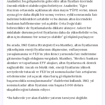
Analistler, bu gelişmelerin gelecekte altın fiyatları üzerinde
önemli etkileri olabileceğini belirtiyor. Analistler, “Eğer
Haziran ortasında açıklanacak olan mayıs TÜFE verisi, nisan
ayına göre daha düşük bir sonuç verirse, eylül sonrasında faiz
indirimi beklentileri artabilir ve bu durum altın üzerindeki
baskının hafiflemesine yol açabilir. Orta Doğu’daki
belirsizlikler de fiyatlamalarda dikkate alınıyor. Askeri bir
müdahale durumu petrol fiyatlarını daha da yükseltebilir ve bu,
altın için olumsuz bir senaryo olabilir” görüşünü paylaşıyor.
Bu arada, ING Emtia Stratejisti Ewa Manthey, altın fiyatlarının
yükselişinin enerji fiyatlarının düşmesine, enflasyonun
yavaşlamasına ve FED’in yılın ikinci yarısında faiz indirimine
gitmesine bağlı olduğunu vurguladı. Manthey, “Merkez bankası
alımları ve toparlanan ETF akışları, altın fiyatlarına ek destek
sağlayabilir. Ancak en büyük risk, enerji fiyatlarını yüksek
seviyelerde tutacak ve FED’in yıl sonuna kadar faiz artışlarını
ertelemesine yol açacak olası barış görüşmelerinin
başarısızlıkla sonuçlanmasıdır” ifadelerini kullandı. ING, yıl
sonuna kadar altın fiyatının ons başına 5.000 dolara
ulaşabileceğini tahmin ediyor.
*Bu haberde yer alan ifadeler yatırım tavsiyesi değildir.