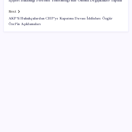
İçişleri Bakanlığı Personel Yönetmeliği’nde Önemli Değişiklikler Yapıldı
Next
AKP’li Hukukçulardan CHP’ye Kapatma Davası İddiaları: Özgür
Özel’in Açıklamaları
SON YAZILAR
Bakan Uraloğlu: 5G abone sayısı 4 ay içerisinde 44,5
milyona ulaştı
AB’ye satış yapan e-ihracatçıya dijital kolaylık! 150
euro altı gönderilerde yeni dönem