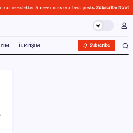
o our newsletter & never miss our best posts.
Subscribe Now!
TIM
İLETİŞİM
Subscribe
SON YAZILAR
ı
Bakan Uraloğlu: 5G abone sayısı 4 ay
içerisinde 44,5 milyona ulaştı