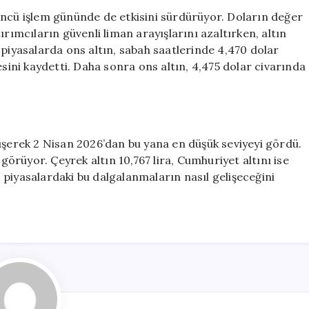
Ediyor:
üncü işlem gününde de etkisini sürdürüyor. Doların değer
Gram
ırımcıların güvenli liman arayışlarını azaltırken, altın
Altın
 piyasalarda ons altın, sabah saatlerinde 4,470 dolar
2
esini kaydetti. Daha sonra ons altın, 4,475 dolar civarında
Ayın
En
Düşüğünde
için
üşerek 2 Nisan 2026’dan bu yana en düşük seviyeyi gördü.
 görüyor. Çeyrek altın 10,767 lira, Cumhuriyet altını ise
r, piyasalardaki bu dalgalanmaların nasıl gelişeceğini