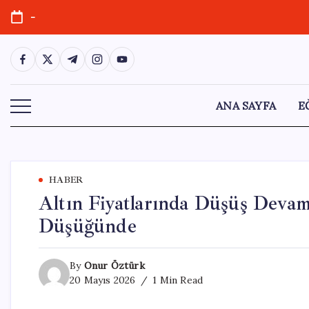
Skip
-
to
content
https://www.facebook.com/
https://twitter.com/
https://t.me/
https://www.instagram.com/
https://youtube.com/
ANA SAYFA
E
HABER
Altın Fiyatlarında Düşüş Deva
Düşüğünde
By
Onur Öztürk
20 Mayıs 2026
1 Min Read