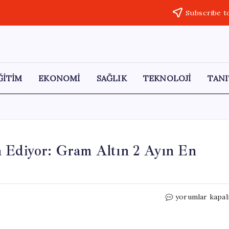
Subscribe t
ĞİTİM
EKONOMİ
SAĞLIK
TEKNOLOJİ
TANI
m Ediyor: Gram Altın 2 Ayın En
Altın
yorumlar kapal
Fiyatlarında
Düşüş
Devam