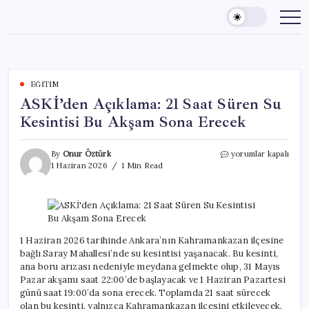
Skip
to
content
EĞITIM
ASKİ’den Açıklama: 21 Saat Süren Su
Kesintisi Bu Akşam Sona Erecek
ASKİ’den
By
Onur Öztürk
yorumlar kapalı
Açıklama:
1 Haziran 2026
1 Min Read
21
Saat
Süren
Su
Kesintisi
Bu
1 Haziran 2026 tarihinde Ankara’nın Kahramankazan ilçesine
Akşam
bağlı Saray Mahallesi’nde su kesintisi yaşanacak. Bu kesinti,
Sona
ana boru arızası nedeniyle meydana gelmekte olup, 31 Mayıs
Erecek
Pazar akşamı saat 22:00’de başlayacak ve 1 Haziran Pazartesi
için
günü saat 19:00’da sona erecek. Toplamda 21 saat sürecek
olan bu kesinti, yalnızca Kahramankazan ilçesini etkileyecek.