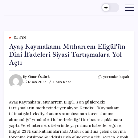
Skip
to
content
EĞITIM
Ayaş Kaymakamı Muharrem Eligül’ün
Dini İfadeleri Siyasi Tartışmalara Yol
Açtı
Ayaş
By
Onur Öztürk
yorumlar kapalı
Kaymakamı
25 Nisan 2026
1 Min Read
Muharrem
Eligül’ün
Dini
Ayaş Kaymakamı Muharrem Eligül, son günlerdeki
İfadeleri
tartışmaların merkezinde yer alıyor. Kendisi, “Kaymakam
Siyasi
Tartışmalara
talimatıyla belediye basın sorumlusunun tören alanına
Yol
alınmadığı” yönündeki haberlerle ilgili bir basın açıklaması
Açtı
yaptı. Yerel internet sitelerinde yayınlanan haberlere göre,
için
Eligül, 23 Nisan kutlamalarında Atatürk anıtına çelenk koyma
törenine katılmadığı iddialarıyla gündeme geldi. Ayrıca, kapalı