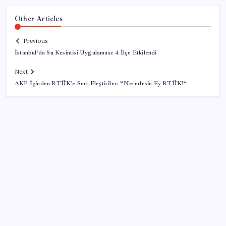
Other Articles
Previous
İstanbul’da Su Kesintisi Uygulaması: 4 İlçe Etkilendi
Next
AKP İçinden RTÜK’e Sert Eleştiriler: “Neredesin Ey RTÜK!”
SON YAZILAR
Bakan Uraloğlu: 5G abone sayısı 4 ay içerisinde 44,5