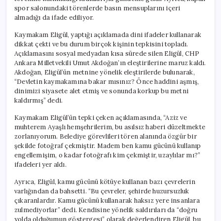
spor salonundaki törenlerde basın mensuplarını içeri
almadığı da ifade ediliyor.
Kaymakam Eligül, yaptığı açıklamada dini ifadeler kullanarak
dikkat çekti ve bu durum birçok kişinin tepkisini topladı.
Açıklamasını sosyal medyadan kısa sürede silen Eligül, CHP
Ankara Milletvekili Umut Akdoğan’ın eleştirilerine maruz kaldı.
Akdoğan, Eligül’ün metnine yönelik eleştirilerde bulunarak,
“Devletin kaymakamına bakar mısınız? Önce haddini aşmış,
dinimizi siyasete alet etmiş ve sonunda korkup bu metni
kaldırmış” dedi.
Kaymakam Eligül’ün tepki çeken açıklamasında, “Aziz ve
muhterem Ayaşlı hemşehrilerim, bu asılsız haberi düzeltmekte
zorlanıyorum. Belediye görevlileri tören alanında özgür bir
şekilde fotoğraf çekmiştir. Madem ben kamu gücünü kullanıp
engellemişim, o kadar fotoğrafı kim çekmiştir, uzaylılar mı?”
ifadeleri yer aldı.
Ayrıca, Eligül, kamu gücünü kötüye kullanan bazı çevrelerin
varlığından da bahsetti. “Bu çevreler, şehirde huzursuzluk
çıkaranlardır. Kamu gücünü kullanarak haksız yere insanlara
zulmediyorlar” dedi. Kendisine yönelik saldırıları da “doğru
yolda olduğumun göstergesi” olarak değerlendiren Eligül, bu