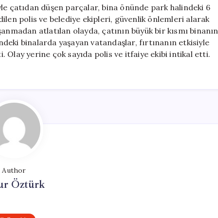
Zarar
yle çatıdan düşen parçalar, bina önünde park halindeki 6
Gördü
len polis ve belediye ekipleri, güvenlik önlemleri alarak
için
şanmadan atlatılan olayda, çatının büyük bir kısmı binanı
eki binalarda yaşayan vatandaşlar, fırtınanın etkisiyle
. Olay yerine çok sayıda polis ve itfaiye ekibi intikal etti.
Author
ur Öztürk