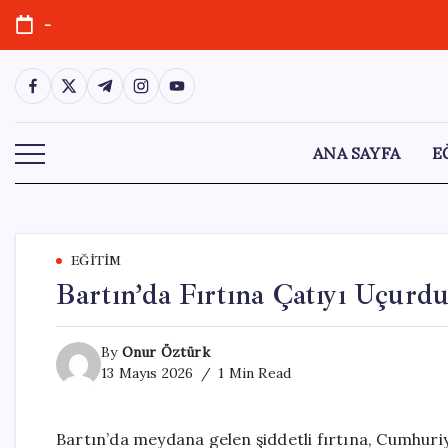
Skip
-
to
content
https://www.facebook.com/
https://twitter.com/
https://t.me/
https://www.instagram.com/
https://youtube.com/
ANA SAYFA
E
EĞITIM
Bartın’da Fırtına Çatıyı Uçurd
By
Onur Öztürk
13 Mayıs 2026
1 Min Read
Bartın’da meydana gelen şiddetli fırtına, Cumhuriy