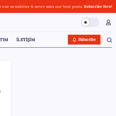
o our newsletter & never miss our best posts.
Subscribe Now!
TIM
İLETİŞİM
Subscribe
ı
SON YAZILAR
AB’ye satış yapan e-ihracatçıya dijital
kolaylık! 150 euro altı gönderilerde yeni