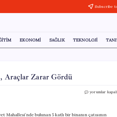
Subscribe t
ĞİTİM
EKONOMİ
SAĞLIK
TEKNOLOJİ
TANI
u, Araçlar Zarar Gördü
Bartın’da
yorumlar kapal
Fırtına
Çatıyı
Uçurdu,
Araçlar
et Mahallesi’nde bulunan 5 katlı bir binanın çatısının