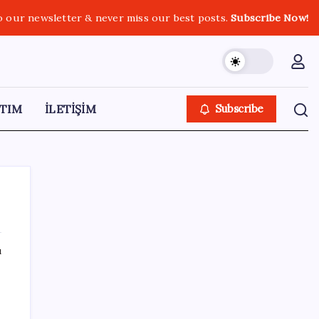
o our newsletter & never miss our best posts.
Subscribe Now!
TIM
İLETİŞİM
Subscribe
ı
SON YAZILAR
Ekran Kartı Fiyatlarına Zam Yolda: Yüzde
40’a Varan Fiyat Artışı