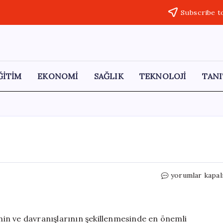
Subscribe t
ĞİTİM
EKONOMİ
SAĞLIK
TEKNOLOJİ
TANI
Çocuk
yorumlar kapal
Nasıl
Terbiye
Edilir?
için
inin ve davranışlarının şekillenmesinde en önemli