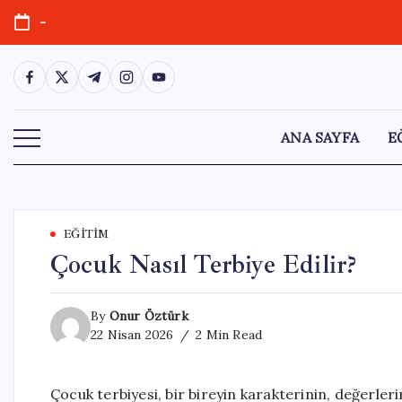
Skip
-
to
content
https://www.facebook.com/
https://twitter.com/
https://t.me/
https://www.instagram.com/
https://youtube.com/
ANA SAYFA
E
EĞITIM
Çocuk Nasıl Terbiye Edilir?
By
Onur Öztürk
22 Nisan 2026
2 Min Read
Çocuk terbiyesi, bir bireyin karakterinin, değerler