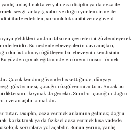
anlış anlaşılmakta ve yalnızca disiplin ya da ceza ile
tirmek; sevgi, anlayış, sabır ve doğru yönlendirme ile
dini ifade edebilen, sorumluluk sahibi ve özgüvenli
dünyaya geldikleri andan itibaren çevrelerini gözlemleyerek
 modelleridir. Bu nedenle ebeveynlerin davranışları,
cuğa dürüst olmayı öğütleyen bir ebeveynin kendisinin
r. Bu yüzden çocuk eğitiminde en önemli unsur “örnek
rıdır. Çocuk kendini güvende hissettiğinde, dünyayı
sevgi göstermesi, çocuğun özgüvenini artırır. Ancak bu
birlikte sınır koymak da gerekir. Sınırlar, çocuğun doğru
arlı ve anlaşılır olmalıdır.
yer tutar. Disiplin, ceza vermek anlamına gelmez; doğru
ak, korkutmak ya da fiziksel ceza vermek kısa vadede
kolojik sorunlara yol açabilir. Bunun yerine, yanlış