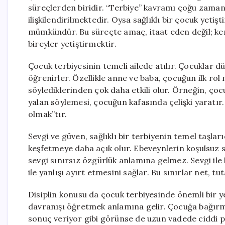
süreçlerden biridir. “Terbiye” kavramı çoğu zaman y
ilişkilendirilmektedir. Oysa sağlıklı bir çocuk yetiş
mümkündür. Bu süreçte amaç, itaat eden değil; ken
bireyler yetiştirmektir.
Çocuk terbiyesinin temeli ailede atılır. Çocuklar 
öğrenirler. Özellikle anne ve baba, çocuğun ilk rol
söylediklerinden çok daha etkili olur. Örneğin, ço
yalan söylemesi, çocuğun kafasında çelişki yaratı
olmak”tır.
Sevgi ve güven, sağlıklı bir terbiyenin temel taşla
keşfetmeye daha açık olur. Ebeveynlerin koşulsuz 
sevgi sınırsız özgürlük anlamına gelmez. Sevgi ile 
ile yanlışı ayırt etmesini sağlar. Bu sınırlar net, tut
Disiplin konusu da çocuk terbiyesinde önemli bir 
davranışı öğretmek anlamına gelir. Çocuğa bağırm
sonuç veriyor gibi görünse de uzun vadede ciddi psi