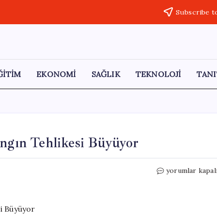
Subscribe t
ĞİTİM
EKONOMİ
SAĞLIK
TEKNOLOJİ
TANI
angın Tehlikesi Büyüyor
El
yorumlar kapal
Niño
Etkisiyle
Türkiye’de
Yangın