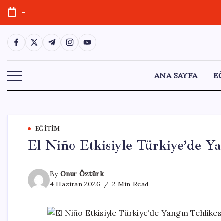
Skip
-
to
content
https://www.facebook.com/
https://twitter.com/
https://t.me/
https://www.instagram.com/
https://youtube.com/
ANA SAYFA
E
EĞITIM
El Niño Etkisiyle Türkiye’de Y
By
Onur Öztürk
4 Haziran 2026
2 Min Read