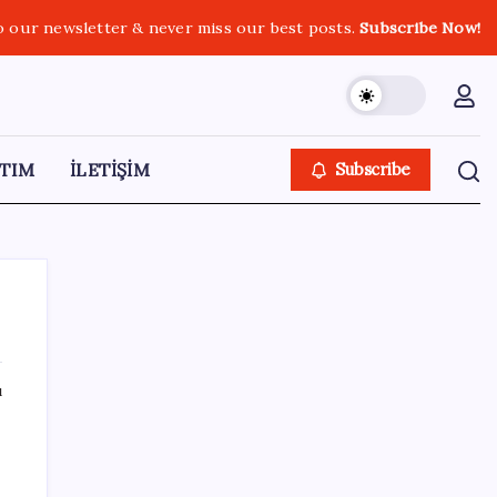
o our newsletter & never miss our best posts.
Subscribe Now!
TIM
İLETİŞİM
Subscribe
ı
SON YAZILAR
Hazine nakit gerçekleşmeleri 395,7 milyar
TL açık verdi