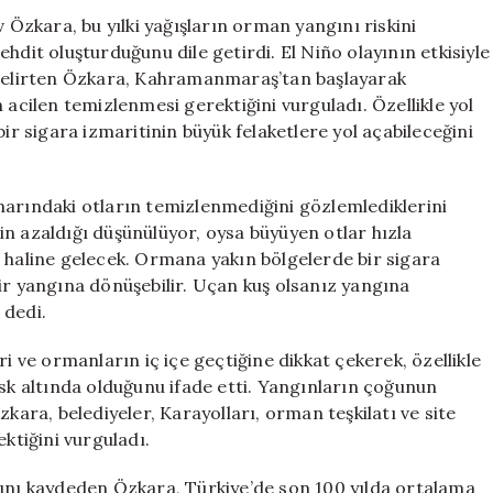
Tehlikesi
zkara, bu yılki yağışların orman yangını riskini
Büyüyor
hdit oluşturduğunu dile getirdi. El Niño olayının etkisiyle
için
i belirten Özkara, Kahramanmaraş’tan başlayarak
 acilen temizlenmesi gerektiğini vurguladı. Özellikle yol
 sigara izmaritinin büyük felaketlere yol açabileceğini
narındaki otların temizlenmediğini gözlemlediklerini
inin azaldığı düşünülüyor, oysa büyüyen otlar hızla
i haline gelecek. Ormana yakın bölgelerde bir sigara
ir yangına dönüşebilir. Uçan kuş olsanız yangına
 dedi.
i ve ormanların iç içe geçtiğine dikkat çekerek, özellikle
isk altında olduğunu ifade etti. Yangınların çoğunun
kara, belediyeler, Karayolları, orman teşkilatı ve site
ektiğini vurguladı.
ğını kaydeden Özkara, Türkiye’de son 100 yılda ortalama