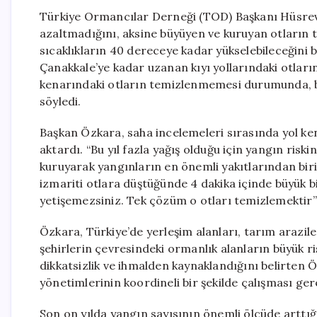
Türkiye Ormancılar Derneği (TOD) Başkanı Hüsrev Ö
azaltmadığını, aksine büyüyen ve kuruyan otların te
sıcaklıkların 40 dereceye kadar yükselebileceğin
Çanakkale’ye kadar uzanan kıyı yollarındaki otların
kenarındaki otların temizlenmemesi durumunda, bir
söyledi.
Başkan Özkara, saha incelemeleri sırasında yol ke
aktardı. “Bu yıl fazla yağış olduğu için yangın risk
kuruyarak yangınların en önemli yakıtlarından bir
izmariti otlara düştüğünde 4 dakika içinde büyük b
yetişemezsiniz. Tek çözüm o otları temizlemektir”
Özkara, Türkiye’de yerleşim alanları, tarım araziler
şehirlerin çevresindeki ormanlık alanların büyük r
dikkatsizlik ve ihmalden kaynaklandığını belirten Öz
yönetimlerinin koordineli bir şekilde çalışması ger
Son on yılda yangın sayısının önemli ölçüde arttı