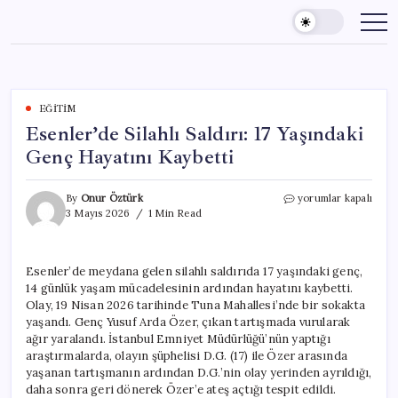
Skip
to
content
EĞITIM
Esenler’de Silahlı Saldırı: 17 Yaşındaki
Genç Hayatını Kaybetti
Esenler’de
By
Onur Öztürk
yorumlar kapalı
Silahlı
3 Mayıs 2026
1 Min Read
Saldırı:
17
Yaşındaki
Esenler’de meydana gelen silahlı saldırıda 17 yaşındaki genç,
Genç
14 günlük yaşam mücadelesinin ardından hayatını kaybetti.
Hayatını
Kaybetti
Olay, 19 Nisan 2026 tarihinde Tuna Mahallesi’nde bir sokakta
için
yaşandı. Genç Yusuf Arda Özer, çıkan tartışmada vurularak
ağır yaralandı. İstanbul Emniyet Müdürlüğü’nün yaptığı
araştırmalarda, olayın şüphelisi D.G. (17) ile Özer arasında
yaşanan tartışmanın ardından D.G.’nin olay yerinden ayrıldığı,
daha sonra geri dönerek Özer’e ateş açtığı tespit edildi.