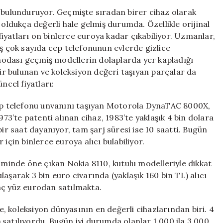
Değerleri
ı bulunduruyor. Geçmişte sıradan birer cihaz olarak
Binlerce
 oldukça değerli hale gelmiş durumda. Özellikle orijinal
Euroya
iyatları on binlerce euroya kadar çıkabiliyor. Uzmanlar,
Ulaşabiliyor
çok sayıda cep telefonunun evlerde gizlice
için
a modası geçmiş modellerin dolaplarda yer kapladığı
dir bulunan ve koleksiyon değeri taşıyan parçalar da
ncel fiyatları:
p telefonu unvanını taşıyan Motorola DynaTAC 8000X,
973’te patenti alınan cihaz, 1983’te yaklaşık 4 bin dolara
bir saat dayanıyor, tam şarj süresi ise 10 saatti. Bugün
için binlerce euroya alıcı bulabiliyor.
ilminde öne çıkan Nokia 8110, kutulu modelleriyle dikkat
 ulaşarak 3 bin euro civarında (yaklaşık 160 bin TL) alıcı
rkaç yüz eurodan satılmakta.
ne, koleksiyon dünyasının en değerli cihazlarından biri. 4
satılıyordu. Bugün iyi durumda olanlar 1.000 ila 3.000