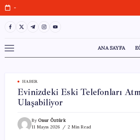
Skip
-
to
content
https://www.facebook.com/
https://twitter.com/
https://t.me/
https://www.instagram.com/
https://youtube.com/
ANA SAYFA
E
HABER
Evinizdeki Eski Telefonları At
Ulaşabiliyor
By
Onur Öztürk
11 Mayıs 2026
2 Min Read