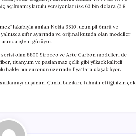
hiç açılmamış kutulu versiyonları ise 63 bin dolara (2,8
lmez” lakabıyla anılan Nokia 3310, uzun pil ömrü ve
in yalnızca sıfır ayarında ve orijinal kutuda olan modeller
rasında işlem görüyor.
 serisi olan 8800 Sirocco ve Arte Carbon modelleri de
fiber, titanyum ve paslanmaz çelik gibi yüksek kaliteli
u halde bin euronun üzerinde fiyatlara ulaşabiliyor.
, saklamayı düşünün. Çünkü bazıları, tahmin ettiğinizin çok