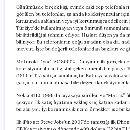
Günümüzde birçok kişi, evinde eski cep telefonlar
görülen bu telefonlar, şu anda koleksiyoncular için
kutusunda saklanan veya iyi korunmuş modellerin f
Türkiye’de kullanılmayan veya ömrünü tamamlamış 
biriktirildiğini tahmin ediyor. Hızları düşen ya d
biliniyor. Bu telefonların çoğu sıradan olsa da, na
mevcut. İşte bu değerli telefonlardan bazıları ve gü
Motorola DynaTAC 8000X: Dünyanın ilk gerçek ce
koleksiyoncuların ilgisini çeken önemli bir parça. 1
(181 bin TL) satışa sunulmuştu. Bataryası yalnızca 
çalışır durumda olmasa bile değerli koleksiyoncular 
Nokia 8110: 1996’da piyasaya sürülen ve “Matrix” f
çekiyor. İlk satış fiyatının yaklaşık üç katına kadar
bulabiliyor. İyi korunmuş ikinci el örnekleri ise bi
İlk iPhone: Steve Jobs’un 2007’de tanıttığı ilk iPho
GB’lık versiyonu o dönemde 499 dolara (22 bin TL) 