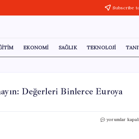
Subscribe t
ĞİTİM
EKONOMİ
SAĞLIK
TEKNOLOJİ
TANI
mayın: Değerleri Binlerce Euroya
Evinizdeki
yorumlar kapal
Eski
Telefonları
Atmayın: