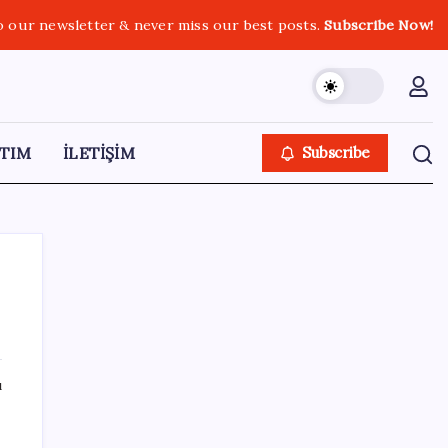
o our newsletter & never miss our best posts.
Subscribe Now!
TIM
İLETİŞİM
Subscribe
SON YAZILAR
ı
AB’ye satış yapan e-ihracatçıya dijital
kolaylık! 150 euro altı gönderilerde yeni