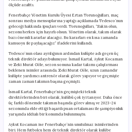
ölçüde azalttı.
Fenerbahçe Yönetim Kurulu Üyesi Ertan Torunoğulları, maç
sonrası medya mensuplarına yaptığı açıklamada Tedesco’nun
geleceği hakkında ipuçları verdi. Torunoğulları, “Sakin olun,
sezonu herkes için hayırlı olsun. Yönetim olarak, takım olarak
bazı önemli kararlar alacağız. Bu kararları en kısa zamanda
kamuoyu ile paylaşacağız” ifadelerini kullandı.
Tedesco’nun olası ayrılığının ardından kulüpte adı geçen üç
teknik direktör adayı bulunuyor. İsmail Kartal, Aykut Kocaman
ve Zeki Murat Göle, sezon sonuna kadar takımı çalıştırması
beklenen isimler arasında. Zeki Murat Göle, uzun zamandır
kulüpte yardımcı antrenör olarak görev yapıyor ve geçmişte
zaman zaman takımın başına geçmişti.
İsmail Kartal, Fenerbahçe’nin geçmişteki teknik
direktörlerinden biri olarak, kulübü çok iyi tanıyor. Daha önce
üç farklı dönemde takımın başında görev almış ve 2023-24
sezonunda elde ettiği başarılı puan ortalaması ile şampiyonluk
yarışında iddialı bir konumda bulunmuştu.
Aykut Kocaman ise Fenerbahçe’nin unutulmaz isimlerinden
biri. Hem futbolcu hem de teknik direktör olarak kulübe