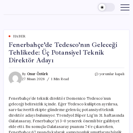
Skip
to
content
HABER
Fenerbahçe’de Tedesco’nın Geleceği
Tehlikede: Üç Potansiyel Teknik
Direktör Adayı
Fenerbahçe’de
By
Onur Öztürk
yorumlar kapalı
Tedesco’nın
27 Nisan 2026
1 Min Read
Geleceği
Tehlikede:
Üç
Fenerbahçe’de teknik direktör Domenico Tedesco’nun
Potansiyel
geleceği belirsizlik içinde. Eğer Tedesco kulüpten ayrılırsa,
Teknik
Direktör
sarı-lacivertli ekipte gündeme gelen üç potansiyel teknik
Adayı
direktör adayı bulunuyor. Trendyol Süper Lig’in 31. haftasında
için
Galatasaray, Fenerbahçe’yi 3-0 yenerek önemli bir galibiyet
elde etti. Bu sonuçla Galatasaray puanını 74’e çıkarırken,
Fenerbahçe 67 puanda kalarak şampiyonluk umutlarını büyük