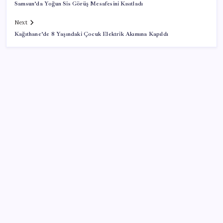
Samsun’da Yoğun Sis Görüş Mesafesini Kısıtladı
Next
Kağıthane’de 8 Yaşındaki Çocuk Elektrik Akımına Kapıldı
SON YAZILAR
Bakan Uraloğlu: 5G abone sayısı 4 ay içerisinde 44,5
milyona ulaştı
AB’ye satış yapan e-ihracatçıya dijital kolaylık! 150
euro altı gönderilerde yeni dönem
İktidar yıl sonu hedeflerini belirledi: Faize 2.8, açığa