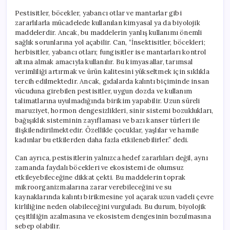
Pestisitler, böcekler, yabancı otlar ve mantarlar gibi
zararlılarla mücadelede kullanılan kimyasal ya da biyolojik
maddelerdir. Ancak, bu maddelerin yanlış kullanımı önemli
sağlık sorunlarına yol açabilir. Can, “İnsektisitler, böcekleri;
herbisitler, yabancı otları; fungisitler ise mantarları kontrol
altına almak amacıyla kullanılır. Bu kimyasallar, tarımsal
verimliliği artırmak ve ürün kalitesini yükseltmek için sıklıkla
tercih edilmektedir. Ancak, gıdalarda kalıntı biçiminde insan
vücuduna girebilen pestisitler, uygun dozda ve kullanım
talimatlarına uyulmadığında birikim yapabilir. Uzun süreli
maruziyet, hormon dengesizlikleri, sinir sistemi bozuklukları,
bağışıklık sisteminin zayıflaması ve bazı kanser türleri ile
ilişkilendirilmektedir. Özellikle çocuklar, yaşlılar ve hamile
kadınlar bu etkilerden daha fazla etkilenebilirler.” dedi.
Can ayrıca, pestisitlerin yalnızca hedef zararlıları değil, aynı
zamanda faydalı böcekleri ve ekosistemi de olumsuz
etkileyebileceğine dikkat çekti. Bu maddelerin toprak
mikroorganizmalarına zarar verebileceğini ve su
kaynaklarında kalıntı birikmesine yol açarak uzun vadeli çevre
kirliliğine neden olabileceğini vurguladı. Bu durum, biyolojik
çeşitliliğin azalmasına ve ekosistem dengesinin bozulmasına
sebep olabilir.