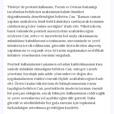
Türkiye’de pestisit kullanımı, Tarım ve Orman Bakanlığı
tarafından belirlenen maksimum kalıntı limitleri
doğrultusunda denetlendiğini belirten Can, “Zaman zaman
yapılan analizlerin, limit üstü kalıntılara rastlayarak konunun
ciddiyetini gözler önüne serdiğini” ifade etti. Tüketicilerin,
basit önlemlerle pestisit maruziyetini azaltabileceğini
söyleyen Can, sebze ve meyvelerin bol suyla yıkanmasını,
mümkünse kabuklarının soyulmasını, mevsiminde ve yerel
ürünlerin tercih edilmesini, güvenilir üreticilerden alışveriş
yapılmasını ve organik veya iyi tarım uygulamaları sertifikalı
ürünlere yönelmenin önemini vurguladı.
Pestisit kullanımının tamamen ortadan kaldırılmasının kısa
vadede mümkün olmadığını belirten Can, entegre zararlı
yönetimi, biyolojik mücadele yöntemleri ve doğru doz
uygulamalarının riskleri önemli ölçüde azaltabileceğini ifade
etti. Üretici kadar tüketicinin de bilinçlenmesinin önem
taşıdığını belirten Can, pestisitlerin modern tarımın önemli
bir parçası olduğunu, ancak bilinçsiz kullanımının ciddi sağlık
ve çevre sorunlarına yol açabileceğini dile getirdi. Daha
güvenli ve sürdürülebilir bir gıda sistemi için toplumsal
farkındalığın artırılması gerektiğini kaydetti.