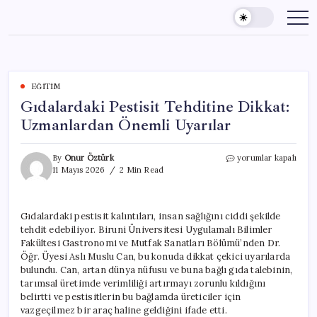
Skip
to
content
EĞITIM
Gıdalardaki Pestisit Tehditine Dikkat:
Uzmanlardan Önemli Uyarılar
Gıdalardaki
By
Onur Öztürk
yorumlar kapalı
Pestisit
11 Mayıs 2026
2 Min Read
Tehditine
Dikkat:
Uzmanlardan
Gıdalardaki pestisit kalıntıları, insan sağlığını ciddi şekilde
Önemli
tehdit edebiliyor. Biruni Üniversitesi Uygulamalı Bilimler
Uyarılar
için
Fakültesi Gastronomi ve Mutfak Sanatları Bölümü’nden Dr.
Öğr. Üyesi Aslı Muslu Can, bu konuda dikkat çekici uyarılarda
bulundu. Can, artan dünya nüfusu ve buna bağlı gıda talebinin,
tarımsal üretimde verimliliği artırmayı zorunlu kıldığını
belirtti ve pestisitlerin bu bağlamda üreticiler için
vazgeçilmez bir araç haline geldiğini ifade etti.