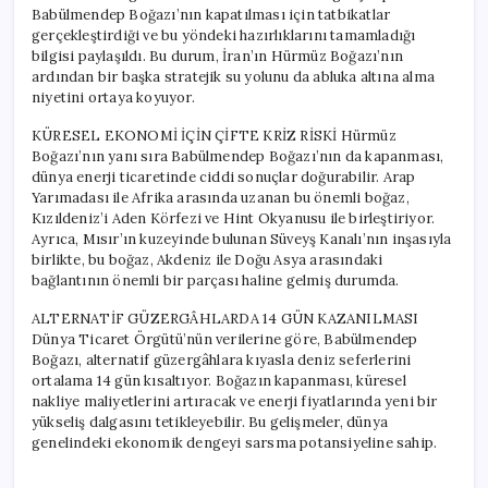
Babülmendep Boğazı’nın kapatılması için tatbikatlar
gerçekleştirdiği ve bu yöndeki hazırlıklarını tamamladığı
bilgisi paylaşıldı. Bu durum, İran’ın Hürmüz Boğazı’nın
ardından bir başka stratejik su yolunu da abluka altına alma
niyetini ortaya koyuyor.
KÜRESEL EKONOMİ İÇİN ÇİFTE KRİZ RİSKİ Hürmüz
Boğazı’nın yanı sıra Babülmendep Boğazı’nın da kapanması,
dünya enerji ticaretinde ciddi sonuçlar doğurabilir. Arap
Yarımadası ile Afrika arasında uzanan bu önemli boğaz,
Kızıldeniz’i Aden Körfezi ve Hint Okyanusu ile birleştiriyor.
Ayrıca, Mısır’ın kuzeyinde bulunan Süveyş Kanalı’nın inşasıyla
birlikte, bu boğaz, Akdeniz ile Doğu Asya arasındaki
bağlantının önemli bir parçası haline gelmiş durumda.
ALTERNATİF GÜZERGÂHLARDA 14 GÜN KAZANILMASI
Dünya Ticaret Örgütü’nün verilerine göre, Babülmendep
Boğazı, alternatif güzergâhlara kıyasla deniz seferlerini
ortalama 14 gün kısaltıyor. Boğazın kapanması, küresel
nakliye maliyetlerini artıracak ve enerji fiyatlarında yeni bir
yükseliş dalgasını tetikleyebilir. Bu gelişmeler, dünya
genelindeki ekonomik dengeyi sarsma potansiyeline sahip.