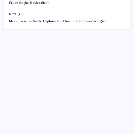
Erken Seçim Beklentileri
Next
Mesaj Krizi ve Sahte Diplomalar: Ömer Fatih Sayan’ın İlgisi
SON YAZILAR
Bakan Uraloğlu: 5G abone sayısı 4 ay içerisinde 44,5
milyona ulaştı
AB’ye satış yapan e-ihracatçıya dijital kolaylık! 150
euro altı gönderilerde yeni dönem
İktidar yıl sonu hedeflerini belirledi: Faize 2.8, açığa