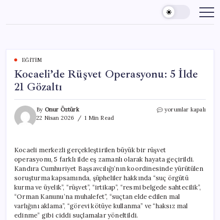
Skip
to
content
EĞITIM
Kocaeli’de Rüşvet Operasyonu: 5 İlde
21 Gözaltı
Kocaeli’de
By
Onur Öztürk
yorumlar kapalı
Rüşvet
22 Nisan 2026
1 Min Read
Operasyonu:
5
İlde
Kocaeli merkezli gerçekleştirilen büyük bir rüşvet
21
operasyonu, 5 farklı ilde eş zamanlı olarak hayata geçirildi.
Gözaltı
için
Kandıra Cumhuriyet Başsavcılığı’nın koordinesinde yürütülen
soruşturma kapsamında, şüpheliler hakkında “suç örgütü
kurma ve üyelik”, “rüşvet”, “irtikap”, “resmi belgede sahtecilik”,
“Orman Kanunu’na muhalefet”, “suçtan elde edilen mal
varlığını aklama”, “görevi kötüye kullanma” ve “haksız mal
edinme” gibi ciddi suçlamalar yöneltildi.