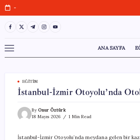
Skip
-
to
content
https://www.facebook.com/
https://twitter.com/
https://t.me/
https://www.instagram.com/
https://youtube.com/
ANA SAYFA
E
EĞITIM
İstanbul-İzmir Otoyolu’nda Oto
By
Onur Öztürk
18 Mayıs 2026
1 Min Read
İstanbul-İzmir Otoyolu’nda meydana gelen bir kaza