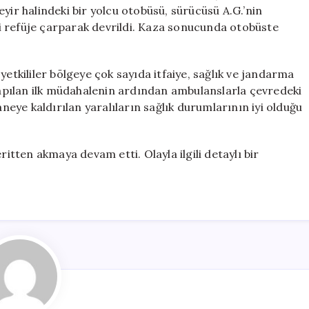
36
yir halindeki bir yolcu otobüsü, sürücüsü A.G.’nin
Yolcu
i refüje çarparak devrildi. Kaza sonucunda otobüste
Yaralandı
için
kililer bölgeye çok sayıda itfaiye, sağlık ve jandarma
 yapılan ilk müdahalenin ardından ambulanslarla çevredeki
aneye kaldırılan yaralıların sağlık durumlarının iyi olduğu
ritten akmaya devam etti. Olayla ilgili detaylı bir