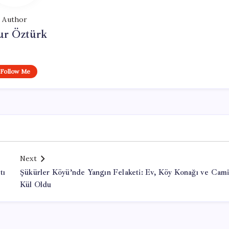
Author
ur Öztürk
Follow Me
Next
tı
Şükürler Köyü’nde Yangın Felaketi: Ev, Köy Konağı ve Cam
Kül Oldu