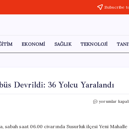
Subscribe t
ĞİTİM
EKONOMİ
SAĞLIK
TEKNOLOJİ
TANI
büs Devrildi: 36 Yolcu Yaralandı
İstanbul-
yorumlar kapal
İzmir
Otoyolu’nda
Otobüs
Devrildi:
, sabah saat 06.00 civarında Susurluk ilçesi Yeni Mahalle