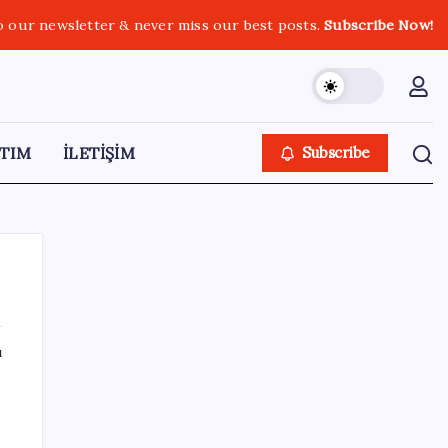
o our newsletter & never miss our best posts.
Subscribe Now!
TIM
İLETİŞİM
Subscribe
ı
SON YAZILAR
AB’ye satış yapan e-ihracatçıya dijital
kolaylık! 150 euro altı gönderilerde yeni