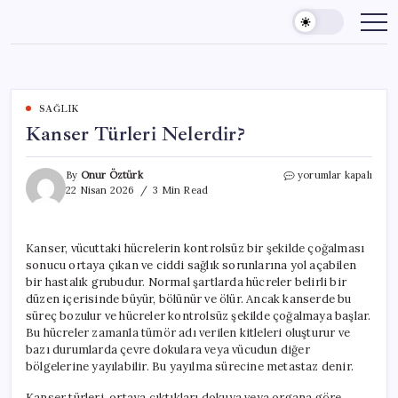
Skip
to
content
SAĞLIK
Kanser Türleri Nelerdir?
Kanser
By
Onur Öztürk
yorumlar kapalı
Türleri
22 Nisan 2026
3 Min Read
Nelerdir?
için
Kanser, vücuttaki hücrelerin kontrolsüz bir şekilde çoğalması
sonucu ortaya çıkan ve ciddi sağlık sorunlarına yol açabilen
bir hastalık grubudur. Normal şartlarda hücreler belirli bir
düzen içerisinde büyür, bölünür ve ölür. Ancak kanserde bu
süreç bozulur ve hücreler kontrolsüz şekilde çoğalmaya başlar.
Bu hücreler zamanla tümör adı verilen kitleleri oluşturur ve
bazı durumlarda çevre dokulara veya vücudun diğer
bölgelerine yayılabilir. Bu yayılma sürecine metastaz denir.
Kanser türleri, ortaya çıktıkları dokuya veya organa göre