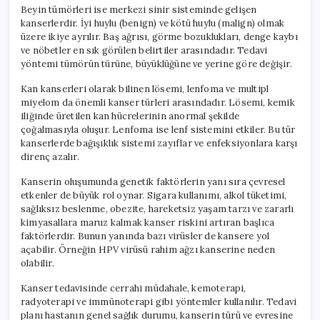
Beyin tümörleri ise merkezi sinir sisteminde gelişen
kanserlerdir. İyi huylu (benign) ve kötü huylu (malign) olmak
üzere ikiye ayrılır. Baş ağrısı, görme bozuklukları, denge kaybı
ve nöbetler en sık görülen belirtiler arasındadır. Tedavi
yöntemi tümörün türüne, büyüklüğüne ve yerine göre değişir.
Kan kanserleri olarak bilinen lösemi, lenfoma ve multipl
miyelom da önemli kanser türleri arasındadır. Lösemi, kemik
iliğinde üretilen kan hücrelerinin anormal şekilde
çoğalmasıyla oluşur. Lenfoma ise lenf sistemini etkiler. Bu tür
kanserlerde bağışıklık sistemi zayıflar ve enfeksiyonlara karşı
direnç azalır.
Kanserin oluşumunda genetik faktörlerin yanı sıra çevresel
etkenler de büyük rol oynar. Sigara kullanımı, alkol tüketimi,
sağlıksız beslenme, obezite, hareketsiz yaşam tarzı ve zararlı
kimyasallara maruz kalmak kanser riskini artıran başlıca
faktörlerdir. Bunun yanında bazı virüsler de kansere yol
açabilir. Örneğin HPV virüsü rahim ağzı kanserine neden
olabilir.
Kanser tedavisinde cerrahi müdahale, kemoterapi,
radyoterapi ve immünoterapi gibi yöntemler kullanılır. Tedavi
planı hastanın genel sağlık durumu, kanserin türü ve evresine