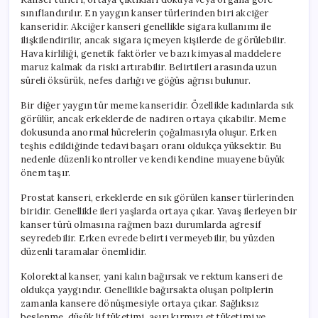
sınıflandırılır. En yaygın kanser türlerinden biri akciğer
kanseridir. Akciğer kanseri genellikle sigara kullanımı ile
ilişkilendirilir, ancak sigara içmeyen kişilerde de görülebilir.
Hava kirliliği, genetik faktörler ve bazı kimyasal maddelere
maruz kalmak da riski artırabilir. Belirtileri arasında uzun
süreli öksürük, nefes darlığı ve göğüs ağrısı bulunur.
Bir diğer yaygın tür meme kanseridir. Özellikle kadınlarda sık
görülür, ancak erkeklerde de nadiren ortaya çıkabilir. Meme
dokusunda anormal hücrelerin çoğalmasıyla oluşur. Erken
teşhis edildiğinde tedavi başarı oranı oldukça yüksektir. Bu
nedenle düzenli kontroller ve kendi kendine muayene büyük
önem taşır.
Prostat kanseri, erkeklerde en sık görülen kanser türlerinden
biridir. Genellikle ileri yaşlarda ortaya çıkar. Yavaş ilerleyen bir
kanser türü olmasına rağmen bazı durumlarda agresif
seyredebilir. Erken evrede belirti vermeyebilir, bu yüzden
düzenli taramalar önemlidir.
Kolorektal kanser, yani kalın bağırsak ve rektum kanseri de
oldukça yaygındır. Genellikle bağırsakta oluşan poliplerin
zamanla kansere dönüşmesiyle ortaya çıkar. Sağlıksız
beslenme, düşük lif tüketimi, aşırı kırmızı et tüketimi ve