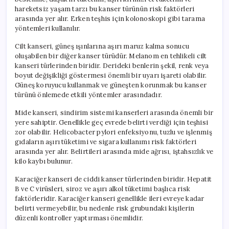
hareketsiz yaşam tarzı bu kanser türünün risk faktörleri
arasında yer alır. Erken teşhis için kolonoskopi gibi tarama
yöntemleri kullanılır.
Cilt kanseri, güneş ışınlarına aşırı maruz kalma sonucu
oluşabilen bir diğer kanser türüdür. Melanom en tehlikeli cilt
kanseri türlerinden biridir. Derideki benlerin şekil, renk veya
boyut değişikliği göstermesi önemli bir uyarı işareti olabilir.
Güneş koruyucu kullanmak ve güneşten korunmak bu kanser
türünü önlemede etkili yöntemler arasındadır.
Mide kanseri, sindirim sistemi kanserleri arasında önemli bir
yere sahiptir. Genellikle geç evrede belirti verdiği için teşhisi
zor olabilir. Helicobacter pylori enfeksiyonu, tuzlu ve işlenmiş
gıdaların aşırı tüketimi ve sigara kullanımı risk faktörleri
arasında yer alır. Belirtileri arasında mide ağrısı, iştahsızlık ve
kilo kaybı bulunur.
Karaciğer kanseri de ciddi kanser türlerinden biridir. Hepatit
B ve C virüsleri, siroz ve aşırı alkol tüketimi başlıca risk
faktörleridir. Karaciğer kanseri genellikle ileri evreye kadar
belirti vermeyebilir, bu nedenle risk grubundaki kişilerin
düzenli kontroller yaptırması önemlidir.