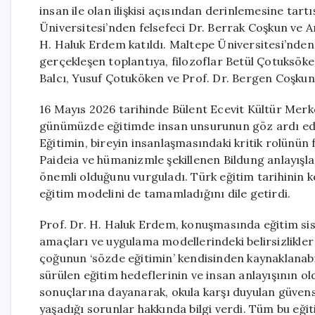
insan ile olan ilişkisi açısından derinlemesine tart
Üniversitesi’nden felsefeci Dr. Berrak Coşkun ve An
H. Haluk Erdem katıldı. Maltepe Üniversitesi’nde
gerçekleşen toplantıya, filozoflar Betül Çotuksöke
Balcı, Yusuf Çotuköken ve Prof. Dr. Bergen Coşkun Ö
16 Mayıs 2026 tarihinde Bülent Ecevit Kültür Mer
günümüzde eğitimde insan unsurunun göz ardı edildi
Eğitimin, bireyin insanlaşmasındaki kritik rolünün
Paideia ve hümanizmle şekillenen Bildung anlayışla
önemli olduğunu vurguladı. Türk eğitim tarihinin kö
eğitim modelini de tamamladığını dile getirdi.
Prof. Dr. H. Haluk Erdem, konuşmasında eğitim si
amaçları ve uygulama modellerindeki belirsizlikle
çoğunun ‘sözde eğitimin’ kendisinden kaynaklanabil
sürülen eğitim hedeflerinin ve insan anlayışının o
sonuçlarına dayanarak, okula karşı duyulan güvensi
yaşadığı sorunlar hakkında bilgi verdi. Tüm bu eğit