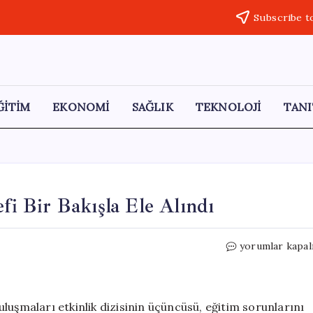
Subscribe t
ĞİTİM
EKONOMİ
SAĞLIK
TEKNOLOJİ
TANI
efi Bir Bakışla Ele Alındı
Kartal’da
yorumlar kapal
Eğitim
Sorunları
Felsefi
Bir
luşmaları etkinlik dizisinin üçüncüsü, eğitim sorunlarını