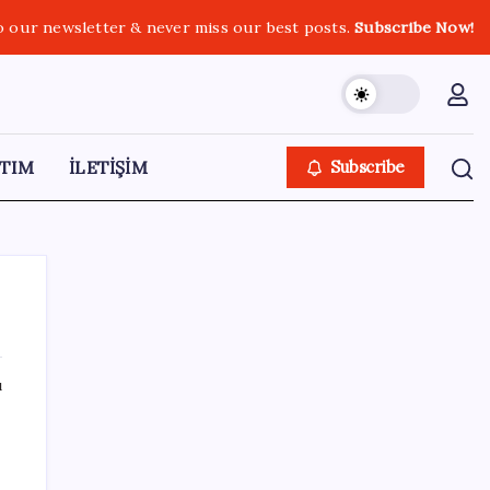
o our newsletter & never miss our best posts.
Subscribe Now!
TIM
İLETİŞİM
Subscribe
ı
SON YAZILAR
Bakan Uraloğlu: 5G abone sayısı 4 ay
içerisinde 44,5 milyona ulaştı