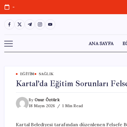
Skip
-
to
content
https://www.facebook.com/
https://twitter.com/
https://t.me/
https://www.instagram.com/
https://youtube.com/
ANA SAYFA
E
EĞITIM
SAĞLIK
Kartal’da Eğitim Sorunları Fels
By
Onur Öztürk
18 Mayıs 2026
1 Min Read
Kartal Belediyesi tarafından düzenlenen Felsefe Bu