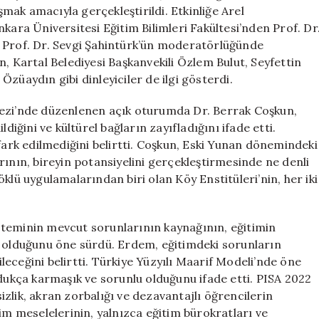
Bakışla
ışmak amacıyla gerçekleştirildi. Etkinliğe Arel
Ele
kara Üniversitesi Eğitim Bilimleri Fakültesi’nden Prof. Dr
Alındı
n Prof. Dr. Sevgi Şahintürk’ün moderatörlüğünde
için
n, Kartal Belediyesi Başkanvekili Özlem Bulut, Seyfettin
züaydın gibi dinleyiciler de ilgi gösterdi.
kezi’nde düzenlenen açık oturumda Dr. Berrak Coşkun,
ğini ve kültürel bağların zayıfladığını ifade etti.
 fark edilmediğini belirtti. Coşkun, Eski Yunan dönemindeki
rının, bireyin potansiyelini gerçekleştirmesinde ne denli
klü uygulamalarından biri olan Köy Enstitüleri’nin, her iki
steminin mevcut sorunlarının kaynağının, eğitimin
r olduğunu öne sürdü. Erdem, eğitimdeki sorunların
eceğini belirtti. Türkiye Yüzyılı Maarif Modeli’nde öne
ldukça karmaşık ve sorunlu olduğunu ifade etti. PISA 2022
zlik, akran zorbalığı ve dezavantajlı öğrencilerin
im meselelerinin, yalnızca eğitim bürokratları ve