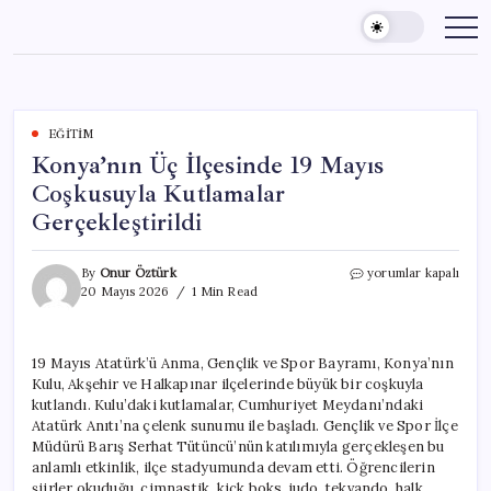
Skip
to
content
EĞITIM
Konya’nın Üç İlçesinde 19 Mayıs
Coşkusuyla Kutlamalar
Gerçekleştirildi
Konya’nın
By
Onur Öztürk
yorumlar kapalı
Üç
20 Mayıs 2026
1 Min Read
İlçesinde
19
Mayıs
19 Mayıs Atatürk’ü Anma, Gençlik ve Spor Bayramı, Konya’nın
Coşkusuyla
Kulu, Akşehir ve Halkapınar ilçelerinde büyük bir coşkuyla
Kutlamalar
Gerçekleştirildi
kutlandı. Kulu’daki kutlamalar, Cumhuriyet Meydanı’ndaki
için
Atatürk Anıtı’na çelenk sunumu ile başladı. Gençlik ve Spor İlçe
Müdürü Barış Serhat Tütüncü’nün katılımıyla gerçekleşen bu
anlamlı etkinlik, ilçe stadyumunda devam etti. Öğrencilerin
şiirler okuduğu, cimnastik, kick boks, judo, tekvando, halk