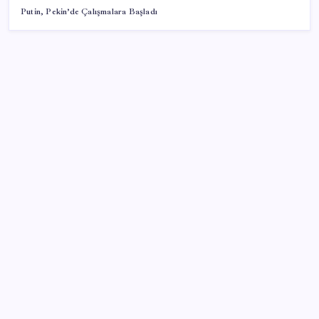
Putin, Pekin’de Çalışmalara Başladı
SON YAZILAR
AB’ye satış yapan e-ihracatçıya dijital kolaylık! 150
euro altı gönderilerde yeni dönem
İktidar yıl sonu hedeflerini belirledi: Faize 2.8, açığa
2.5 trilyon!
Akaryakıtta tabela değişiyor: Şimdi de LPG’ye zam
geliyor
798 Gramlık Huawei MateBook Pro S Geliyor