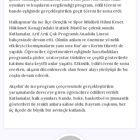
oyunları ve koşuların sergilendiği program, ödül töreni ve
bando eşliğinde gerçekleştirilen geçit töreni ile sona erdi.
Halkapınar’da ise İlçe Gençlik ve Spor Müdürü Hilmi Keser,
Hükümet Konağı’ndaki Atatürk Büstü’ne çelenk sundu.
Kutlamalar, Arif Arık Çok Programlı Anadolu Lisesi
bahçesinde devam etti. Günün anlam ve önemine yönelik
etkileyici konuşmaların yanı sıra Kur’an-ı Kerim tilaveti de
yapıldı. Öğrenciler, öğretmenleri eşliğinde hazırladıkları
programda şiirler, oratoryolar, türküler ve çeşitli gösterilerle
katılımcılara keyifli anlar yaşattı. Etkinlik, ödül töreni ile sona
ererken, akşam düzenlenecek olan fener alayı yürüyüşü ile bu
coşku devam edecek.
Akşehir’de ise program çerçevesinde gerçekleştirilen
yarışmalarda dereceye giren öğrencilere ödülleri verildi.
Kutlamalar, halk oyunları, bando, boks, basketbol ve jimnastik
gösterileri ile renkli anlara sahne oldu. Bayram coşkusu, her
üç ilçede de büyük bir sevinçle kutlandı.