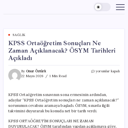
Skip
to
content
SAĞLIK
KPSS Ortaöğretim Sonuçları Ne
Zaman Açıklanacak? ÖSYM Tarihleri
Açıkladı
KPSS
By
Onur Öztürk
yorumlar kapalı
Ortaöğretim
22 Mayıs 2026
1 Min Read
Sonuçları
Ne
Zaman
KPSS Ortaöğretim sınavının sona ermesinin ardından,
Açıklanacak?
adaylar “KPSS Ortaöğretim sonuçları ne zaman açıklanacak?”
ÖSYM
Tarihleri
sorusunun cevabını aramaya başladı. ÖSYM, sınavla ilgili
Açıkladı
takvimini duyurarak bu konuda net bir tarih verdi.
için
KPSS ORTAÖĞRETİM SONUÇLARI NE ZAMAN
DUYURULACAK? ÖSYM tarafından yapılan açıklamaya göre,