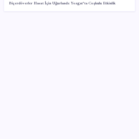
Biçerdöverler Hasat İçin Uğurlandı: Yozgat’ta Coşkulu Etkinlik
SON YAZILAR
Ekran Kartı Fiyatlarına Zam Yolda: Yüzde 40’a Varan
Fiyat Artışı
Hazine nakit gerçekleşmeleri 395,7 milyar TL açık
verdi
500 tam puan almıştı… LGS birincisi Umut’un tercihi
belli oldu
OpenAI’ın İlk Cihazı için Fiyat ve Tasarım Belli Oldu