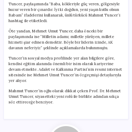
Yönetim
Tuncer, paylaşımında “Baba, kökleriyle güç veren, gölgesiyle
Kurulu
huzur veren bir çınardır. İyi ki doğdun, yeni yaşın kutlu olsun
Üyesi
Babam” ifadelerini kullanarak, ünlü türkücü Mahmut Tuncer’i
Oldu
hashtag ile etiketledi.
için
Öte yandan, Mehmet Umut Tuncer, daha önceki bir
paylaşımında ise “Milletin adamı; milletle yürüyen, millete
hizmeti şiar edinen demektir. Böyle bir liderin izinde, AK
davanın neferiyiz” şeklinde açıklamalarda bulunmuştu.
Tuncer’in sosyal medya profilinde yer alan bilgilere göre,
kendisi eğitim alanında önemli bir isim olarak kariyerine
devam etmekte. Adalet ve Kalkınma Partisi’nin resmi internet
sitesinde ise Mehmet Umut Tuncer’in özgeçmişi detaylarıyla
yer alıyor.
Mahmut Tuncer’in oğlu olarak dikkat çeken Prof. Dr. Mehmet
Umut Tuncer, siyasetteki yeni rolü ile birlikte adından sıkça
söz ettireceğe benziyor.