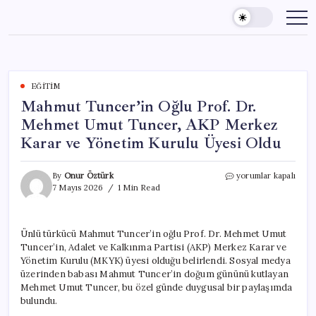
Skip
to
content
EĞITIM
Mahmut Tuncer’in Oğlu Prof. Dr.
Mehmet Umut Tuncer, AKP Merkez
Karar ve Yönetim Kurulu Üyesi Oldu
Mahmut
By
Onur Öztürk
yorumlar kapalı
Tuncer’in
7 Mayıs 2026
1 Min Read
Oğlu
Prof.
Dr.
Ünlü türkücü Mahmut Tuncer’in oğlu Prof. Dr. Mehmet Umut
Mehmet
Tuncer’in, Adalet ve Kalkınma Partisi (AKP) Merkez Karar ve
Umut
Tuncer,
Yönetim Kurulu (MKYK) üyesi olduğu belirlendi. Sosyal medya
AKP
üzerinden babası Mahmut Tuncer’in doğum gününü kutlayan
Merkez
Mehmet Umut Tuncer, bu özel günde duygusal bir paylaşımda
Karar
bulundu.
ve