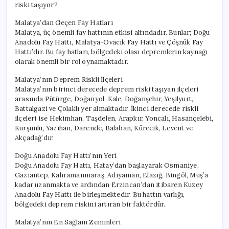
riski taşıyor?
Malatya’dan Geçen Fay Hatları
Malatya, üç önemli fay hattının etkisi altındadır. Bunlar; Doğu
Anadolu Fay Hattı, Malatya-Ovacık Fay Hattı ve Çöşnük Fay
Hattı’dır. Bu fay hatları, bölgedeki olası depremlerin kaynağı
olarak önemli bir rol oynamaktadır.
Malatya’nın Deprem Riskli İlçeleri
Malatya’nın birinci derecede deprem riski taşıyan ilçeleri
arasında Pütürge, Doğanyol, Kale, Doğanşehir, Yeşilyurt,
Battalgazi ve Çolaklı yer almaktadır. İkinci derecede riskli
ilçeleri ise Hekimhan, Taşdelen, Arapkır, Yoncalı, Hasançelebi,
Kurşunlu, Yazıhan, Darende, Balaban, Kürecik, Levent ve
Akçadağ’dır.
Doğu Anadolu Fay Hattı’nın Yeri
Doğu Anadolu Fay Hattı, Hatay’dan başlayarak Osmaniye,
Gaziantep, Kahramanmaraş, Adıyaman, Elazığ, Bingöl, Muş’a
kadar uzanmakta ve ardından Erzincan’dan itibaren Kuzey
Anadolu Fay Hattı ile birleşmektedir. Bu hattın varlığı,
bölgedeki deprem riskini artıran bir faktördür.
Malatya’nın En Sağlam Zeminleri