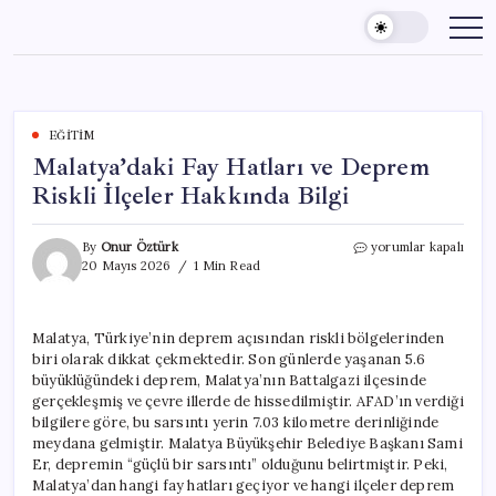
Skip
to
content
EĞITIM
Malatya’daki Fay Hatları ve Deprem
Riskli İlçeler Hakkında Bilgi
Malatya’daki
By
Onur Öztürk
yorumlar kapalı
Fay
20 Mayıs 2026
1 Min Read
Hatları
ve
Deprem
Malatya, Türkiye’nin deprem açısından riskli bölgelerinden
Riskli
biri olarak dikkat çekmektedir. Son günlerde yaşanan 5.6
İlçeler
Hakkında
büyüklüğündeki deprem, Malatya’nın Battalgazi ilçesinde
Bilgi
gerçekleşmiş ve çevre illerde de hissedilmiştir. AFAD’ın verdiği
için
bilgilere göre, bu sarsıntı yerin 7.03 kilometre derinliğinde
meydana gelmiştir. Malatya Büyükşehir Belediye Başkanı Sami
Er, depremin “güçlü bir sarsıntı” olduğunu belirtmiştir. Peki,
Malatya’dan hangi fay hatları geçiyor ve hangi ilçeler deprem