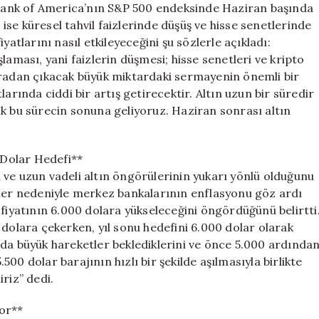
. Bank of America’nın S&P 500 endeksinde Haziran başında
se küresel tahvil faizlerinde düşüş ve hisse senetlerinde
yatlarını nasıl etkileyeceğini şu sözlerle açıkladı:
laması, yani faizlerin düşmesi; hisse senetleri ve kripto
uradan çıkacak büyük miktardaki sermayenin önemli bir
arında ciddi bir artış getirecektir. Altın uzun bir süredir
ık bu sürecin sonuna geliyoruz. Haziran sonrası altın
0 Dolar Hedefi**
 ve uzun vadeli altın öngörülerinin yukarı yönlü olduğunu
zler nedeniyle merkez bankalarının enflasyonu göz ardı
 fiyatının 6.000 dolara yükseleceğini öngördüğünü belirtti
 dolara çekerken, yıl sonu hedefini 6.000 dolar olarak
nda büyük hareketler beklediklerini ve önce 5.000 ardında
.500 dolar barajının hızlı bir şekilde aşılmasıyla birlikte
riz” dedi.
yor**