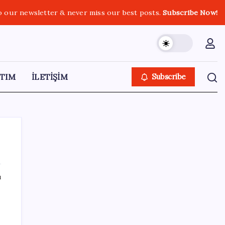
o our newsletter & never miss our best posts.
Subscribe Now!
TIM
İLETİŞİM
Subscribe
ı
SON YAZILAR
Hazine nakit gerçekleşmeleri 395,7 milyar
TL açık verdi