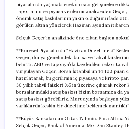
piyasalarda yaşanabilecek sarsıcı gelişmelere dik
raporlarını ve piyasa verilerini analiz eden Geçer, 
önemli satış baskılarının yakın olduğunu ifade ett
görülen altına yönelerek Haziran ayından itibaren al
Selçuk Geçer’in analizinde öne çıkan başlıca noktal
**Küresel Piyasalarda “Haziran Düzeltmesi” Bekle
Geçer, dünya genelindeki borsa ve tahvil faizlerini
belirtti. ABD ve Japonya’da kaydedilen rekor tahvil 
vurgulayan Geçer, Borsa İstanbul’un 14.100 puan ci
hatırlatarak, bu gerilimin iç piyasaya ve kripto p
30 yıllık tahvil faizleri %5’in üzerine çıkarak rekor 
borsalarındaki satış baskısı bizim borsamıza da ya
satış baskısı görebiliriz. Mart ayında başlayan yüks
varlıklarda keskin bir düzeltme beklemek mantıklı”
**Büyük Bankalardan Ortak Tahmin: Para Altına Y
Selçuk Geçer, Bank of America, Morgan Stanley, J