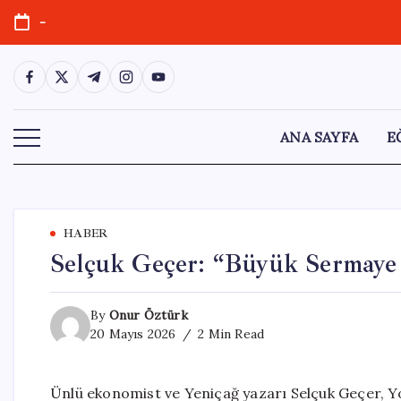
Skip
-
to
content
https://www.facebook.com/
https://twitter.com/
https://t.me/
https://www.instagram.com/
https://youtube.com/
ANA SAYFA
E
HABER
Selçuk Geçer: “Büyük Sermaye 
By
Onur Öztürk
20 Mayıs 2026
2 Min Read
Ünlü ekonomist ve Yeniçağ yazarı Selçuk Geçer, Y