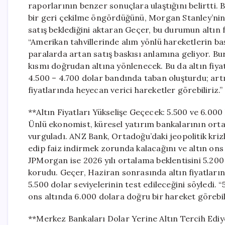
raporlarının benzer sonuçlara ulaştığını belirtti
bir geri çekilme öngördüğünü, Morgan Stanley’nin i
satış beklediğini aktaran Geçer, bu durumun altın fi
“Amerikan tahvillerinde alım yönlü hareketlerin baş
paralarda artan satış baskısı anlamına geliyor. B
kısmı doğrudan altına yönlenecek. Bu da altın fiyatl
4.500 – 4.700 dolar bandında taban oluşturdu; art
fiyatlarında heyecan verici hareketler görebiliriz.”
**Altın Fiyatları Yükselişe Geçecek: 5.500 ve 6.00
Ünlü ekonomist, küresel yatırım bankalarının orta
vurguladı. ANZ Bank, Ortadoğu’daki jeopolitik kri
edip faiz indirmek zorunda kalacağını ve altın ons
JPMorgan ise 2026 yılı ortalama beklentisini 5.200
korudu. Geçer, Haziran sonrasında altın fiyatları
5.500 dolar seviyelerinin test edileceğini söyledi. “5
ons altında 6.000 dolara doğru bir hareket görebili
**Merkez Bankaları Dolar Yerine Altın Tercih Edi