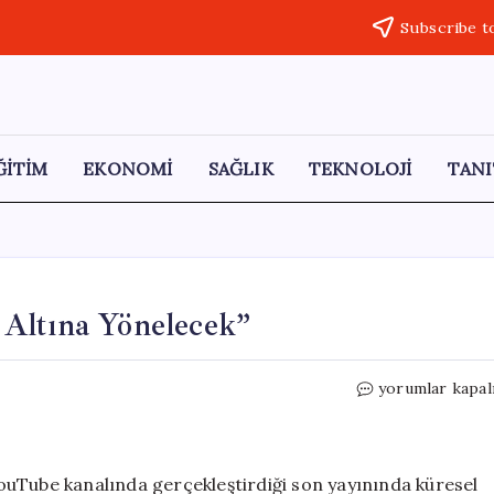
Subscribe t
ĞİTİM
EKONOMİ
SAĞLIK
TEKNOLOJİ
TANI
Altına Yönelecek”
Selçuk
yorumlar kapal
Geçer:
“Büyük
Sermaye
Altına
ouTube kanalında gerçekleştirdiği son yayınında küresel