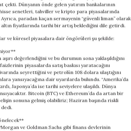
Yönelecek”
kat çekti. Dünyanın önde gelen yatırım bankalarının
için
hisse senetleri, tahviller ve kripto para piyasalarında
i. Ayrıca, paradan kaçan sermayenin “güvenli liman” olarak
tın fiyatlarında tarihi bir artış beklediğini dile getirdi.
ar ve küresel piyasalara dair öngörüleri şu şekilde:
niyor**
n aşırı değerlendiğini ve bu durumun sona yaklaşıldığını
faizlerinin piyasalarda satış baskısı yaratacağını
varında seyrettiğini ve petrolün 108 dolara ulaştığını
aralara yansıyacağına dair uyarılarda bulundu. “Amerika’da
kırdı, Japonya’da ise tarihi seviyelere ulaşıldı. Dünya
nsıyacaktır. Bitcoin (BTC) ve Ethereum’da da artan bir
elişin sonuna gelmiş olabiliriz; Haziran başında riskli
 dedi.
önelecek**
PMorgan ve Goldman Sachs gibi finans devlerinin