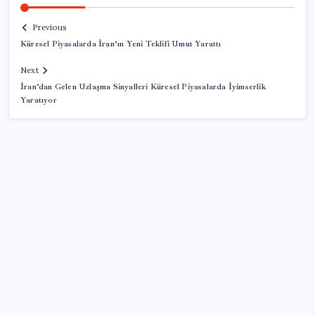
Previous
Küresel Piyasalarda İran’ın Yeni Teklifi Umut Yarattı
Next
İran’dan Gelen Uzlaşma Sinyalleri Küresel Piyasalarda İyimserlik
Yaratıyor
SON YAZILAR
Bakan Uraloğlu: 5G abone sayısı 4 ay içerisinde 44,5
milyona ulaştı