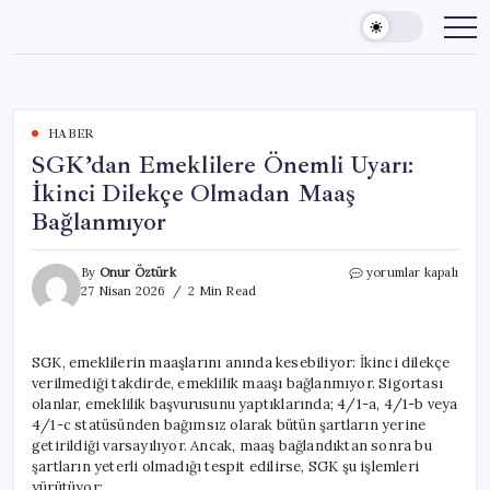
Skip
to
content
HABER
SGK’dan Emeklilere Önemli Uyarı:
İkinci Dilekçe Olmadan Maaş
Bağlanmıyor
SGK’dan
By
Onur Öztürk
yorumlar kapalı
Emeklilere
27 Nisan 2026
2 Min Read
Önemli
Uyarı:
İkinci
SGK, emeklilerin maaşlarını anında kesebiliyor: İkinci dilekçe
Dilekçe
verilmediği takdirde, emeklilik maaşı bağlanmıyor. Sigortası
Olmadan
Maaş
olanlar, emeklilik başvurusunu yaptıklarında; 4/1-a, 4/1-b veya
Bağlanmıyor
4/1-c statüsünden bağımsız olarak bütün şartların yerine
için
getirildiği varsayılıyor. Ancak, maaş bağlandıktan sonra bu
şartların yeterli olmadığı tespit edilirse, SGK şu işlemleri
yürütüyor: