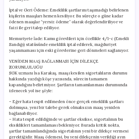
İptal ve Geri Ödeme: Emeklilik şartlarını taşımadığı belirlenen
kişilerin maaşları hemen kesiliyor. Bu süreçte o güne kadar
ödenen maaşlar “yersiz ödeme” olarak değerlendiriliyor ve
faizi ile geri talep ediliyor.
Memuriyete İade: Kamu görevlileri için özellikle 4/1-c (Emekli
Sandığı) statüsünde emeklilik iptal edilerek, mağduriyet
yaşanmaması için eski görevlerine geri dönmeleri sağlanıyor.
YENİDEN MAAŞ BAĞLANMASI İÇİN DİLEKÇE
ZORUNLULUĞU
SGK uzmanı İsa Karakaş, maaşı kesilen sigortalıların durumu
hakkında yazdığı köşe yazısında, sürecin tamamen
kapandığını belirtmiyor. Şartların tamamlanması durumunda
izlenecek yol ise şöyle:
– Eğer hata tespit edilmeden önce gerçek emeklilik şartları
dolmuşsa, yeni bir talebe gerek olmaksızın maaş yeniden
bağlanabiliyor.
– Hata tespit edildiğinde ve şartlar eksikse, sigortalının bu
eksiklikleri tamamlaması bekleniyor. Burada kritik nokta,
şartlar tamamlandığında sigortalının yeni bir dilekçe vermesi
gerektiğidir. Maaş ödemesi, bu yeni dilekçenin verildiği ayın