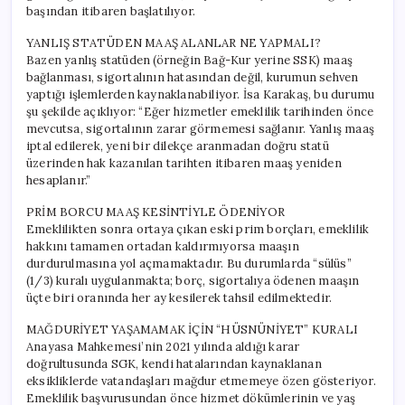
başından itibaren başlatılıyor.
YANLIŞ STATÜDEN MAAŞ ALANLAR NE YAPMALI?
Bazen yanlış statüden (örneğin Bağ-Kur yerine SSK) maaş
bağlanması, sigortalının hatasından değil, kurumun sehven
yaptığı işlemlerden kaynaklanabiliyor. İsa Karakaş, bu durumu
şu şekilde açıklıyor: “Eğer hizmetler emeklilik tarihinden önce
mevcutsa, sigortalının zarar görmemesi sağlanır. Yanlış maaş
iptal edilerek, yeni bir dilekçe aranmadan doğru statü
üzerinden hak kazanılan tarihten itibaren maaş yeniden
hesaplanır.”
PRİM BORCU MAAŞ KESİNTİYLE ÖDENİYOR
Emeklilikten sonra ortaya çıkan eski prim borçları, emeklilik
hakkını tamamen ortadan kaldırmıyorsa maaşın
durdurulmasına yol açmamaktadır. Bu durumlarda “sülüs”
(1/3) kuralı uygulanmakta; borç, sigortalıya ödenen maaşın
üçte biri oranında her ay kesilerek tahsil edilmektedir.
MAĞDURİYET YAŞAMAMAK İÇİN “HÜSNÜNİYET” KURALI
Anayasa Mahkemesi’nin 2021 yılında aldığı karar
doğrultusunda SGK, kendi hatalarından kaynaklanan
eksikliklerde vatandaşları mağdur etmemeye özen gösteriyor.
Emeklilik başvurusundan önce hizmet dökümlerinin ve yaş