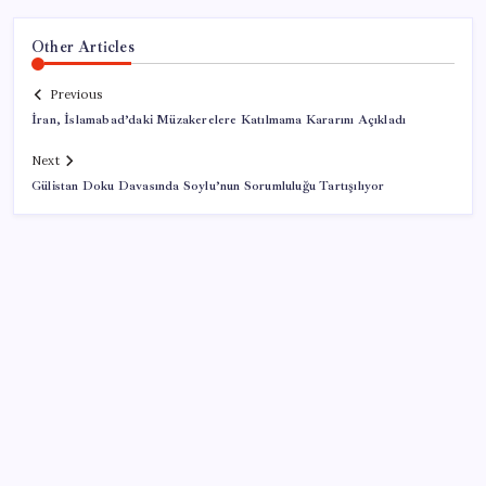
Other Articles
Previous
İran, İslamabad’daki Müzakerelere Katılmama Kararını Açıkladı
Next
Gülistan Doku Davasında Soylu’nun Sorumluluğu Tartışılıyor
SON YAZILAR
Ekran Kartı Fiyatlarına Zam Yolda: Yüzde 40’a Varan