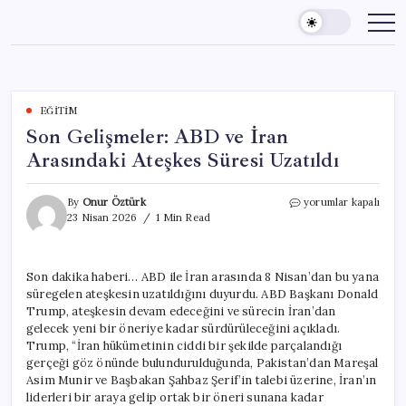
Skip
to
content
EĞITIM
Son Gelişmeler: ABD ve İran
Arasındaki Ateşkes Süresi Uzatıldı
Son
By
Onur Öztürk
yorumlar kapalı
Gelişmeler:
23 Nisan 2026
1 Min Read
ABD
ve
İran
Son dakika haberi… ABD ile İran arasında 8 Nisan’dan bu yana
Arasındaki
süregelen ateşkesin uzatıldığını duyurdu. ABD Başkanı Donald
Ateşkes
Süresi
Trump, ateşkesin devam edeceğini ve sürecin İran’dan
Uzatıldı
gelecek yeni bir öneriye kadar sürdürüleceğini açıkladı.
için
Trump, “İran hükümetinin ciddi bir şekilde parçalandığı
gerçeği göz önünde bulundurulduğunda, Pakistan’dan Mareşal
Asim Munir ve Başbakan Şahbaz Şerif’in talebi üzerine, İran’ın
liderleri bir araya gelip ortak bir öneri sunana kadar