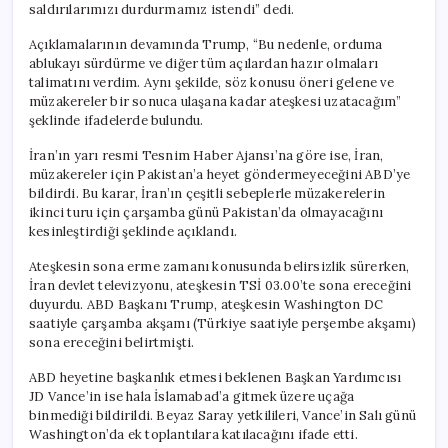
saldırılarımızı durdurmamız istendi” dedi.
Açıklamalarının devamında Trump, “Bu nedenle, orduma
ablukayı sürdürme ve diğer tüm açılardan hazır olmaları
talimatını verdim. Aynı şekilde, söz konusu öneri gelene ve
müzakereler bir sonuca ulaşana kadar ateşkesi uzatacağım”
şeklinde ifadelerde bulundu.
İran’ın yarı resmi Tesnim Haber Ajansı’na göre ise, İran,
müzakereler için Pakistan’a heyet göndermeyeceğini ABD’ye
bildirdi. Bu karar, İran’ın çeşitli sebeplerle müzakerelerin
ikinci turu için çarşamba günü Pakistan’da olmayacağını
kesinleştirdiği şeklinde açıklandı.
Ateşkesin sona erme zamanı konusunda belirsizlik sürerken,
İran devlet televizyonu, ateşkesin TSİ 03.00’te sona ereceğini
duyurdu. ABD Başkanı Trump, ateşkesin Washington DC
saatiyle çarşamba akşamı (Türkiye saatiyle perşembe akşamı)
sona ereceğini belirtmişti.
ABD heyetine başkanlık etmesi beklenen Başkan Yardımcısı
JD Vance’in ise hala İslamabad’a gitmek üzere uçağa
binmediği bildirildi. Beyaz Saray yetkilileri, Vance’in Salı günü
Washington’da ek toplantılara katılacağını ifade etti.