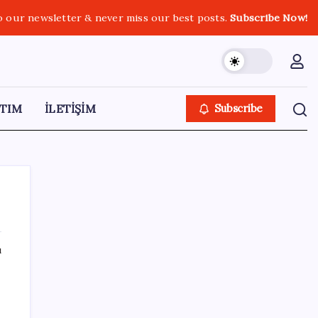
o our newsletter & never miss our best posts.
Subscribe Now!
TIM
İLETİŞİM
Subscribe
ı
SON YAZILAR
Hazine nakit gerçekleşmeleri 395,7 milyar
TL açık verdi