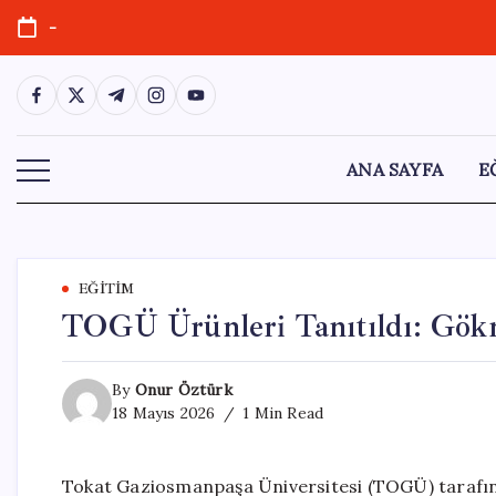
Skip
-
to
content
https://www.facebook.com/
https://twitter.com/
https://t.me/
https://www.instagram.com/
https://youtube.com/
ANA SAYFA
E
EĞITIM
TOGÜ Ürünleri Tanıtıldı: Gökm
By
Onur Öztürk
18 Mayıs 2026
1 Min Read
Tokat Gaziosmanpaşa Üniversitesi (TOGÜ) tarafınd