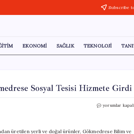
Subscribe t
ĞİTİM
EKONOMİ
SAĞLIK
TEKNOLOJİ
TANI
edrese Sosyal Tesisi Hizmete Girdi
TOGÜ
yorumlar kapal
Ürünleri
Tanıtıldı:
Gökmedrese
Sosyal
an üretilen yerli ve doğal ürünler, Gökmedrese Bilim ve