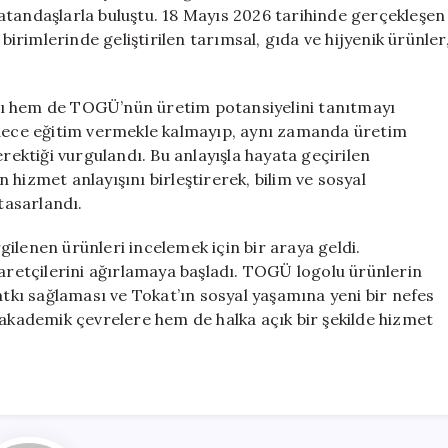
Tesisi
e vatandaşlarla buluştu. 18 Mayıs 2026 tarihinde gerçekleşen
Hizmete
birimlerinde geliştirilen tarımsal, gıda ve hijyenik ürünler
Girdi
için
yı hem de TOGÜ’nün üretim potansiyelini tanıtmayı
adece eğitim vermekle kalmayıp, aynı zamanda üretim
ktiği vurgulandı. Bu anlayışla hayata geçirilen
hizmet anlayışını birleştirerek, bilim ve sosyal
tasarlandı.
rgilenen ürünleri incelemek için bir araya geldi.
yaretçilerini ağırlamaya başladı. TOGÜ logolu ürünlerin
atkı sağlaması ve Tokat’ın sosyal yaşamına yeni bir nefes
 akademik çevrelere hem de halka açık bir şekilde hizmet