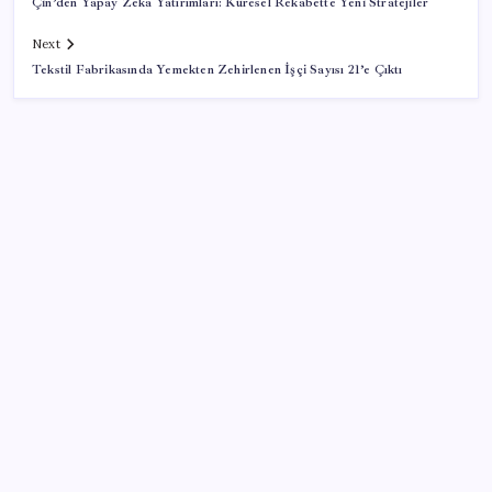
Çin’den Yapay Zeka Yatırımları: Küresel Rekabette Yeni Stratejiler
Next
Tekstil Fabrikasında Yemekten Zehirlenen İşçi Sayısı 21’e Çıktı
SON YAZILAR
Bakan Uraloğlu: 5G abone sayısı 4 ay içerisinde 44,5
milyona ulaştı
AB’ye satış yapan e-ihracatçıya dijital kolaylık! 150
euro altı gönderilerde yeni dönem
İktidar yıl sonu hedeflerini belirledi: Faize 2.8, açığa