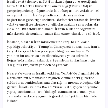
İsrail devlet televizyonu KAN’ın aktardığına göre, geçtiğimiz
hafta ABD Merkez Kuvvetler Komutanlığı (CENTCOM) ile
gerçekleştirilen görüşmelerde, üst düzey askeri yetkililer, Tel
Aviv yönetiminin İran’a yönelik saldırıların yeniden
başlatılması gerektiğini belirtti. Görüşmeler sırasında, İran’ın
yakıt ve enerji tesislerine yönelik olası saldırı senaryoları da
ele alındı. Bu saldırıların amacı, İran’ın nükleer programını
müzakerelerde sonlandırmaya ikna etmek olarak öne sürüldü.
İsrail’de, olası bir İran misillemesine karşı hazırlıkların
yapıldığı belirtiliyor. Trump’ın Çin ziyareti sonrasında, İran’a
karşı iki seçenekle karşı karşıya olduğu savunuluyor: Ya
yeniden bir askeri saldırı düzenleyecek ya da Hürmüz
Boğazı’nda mahsur kalan ticari gemilerin kurtarılması için
“Özgürlük Projesi”ni yeniden başlatacak.
Haaretz’e konuşan İsrailli yetkililer, Tel Aviv’de olağanüstü bir
alarm durumu olmamasına rağmen, önümüzdeki günlerde
saldırıların yeniden başlama olasılığının mevcut olduğunu dile
getirdi. İsrail Savunma Bakanı Yisrael Katz, geçen perşembe
yaptığı açıklamada, “İran’daki görevimiz sona ermedi, yakın
zamanda harekete geçmemiz gerekebilir.” şeklinde bir ifade
kullandı.