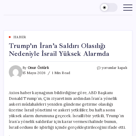
Skip
to
content
HABER
Trump’ın İran’a Saldırı Olasılığı
Nedeniyle İsrail Yüksek Alarmda
Trump’ın
By
Onur Öztürk
yorumlar kapalı
İran’a
15 Mayıs 2026
1 Min Read
Saldırı
Olasılığı
Nedeniyle
Axios haber kaynağının bildirdiğine göre, ABD Başkanı
İsrail
Donald Trump’ın, Çin ziyaretinin ardından İran’a yönelik
Yüksek
Alarmda
askeri müdahaleleri yeniden gündeme getirme olasılığı
için
üzerine İsrail yönetimi ve askeri yetkililer, bu hafta sonu
yüksek alarm durumuna geçecek. İsrailli bir yetkili, Trump’ın
İran’a yönelik saldırılar için karar vermesi halinde bunun,
İsrail ordusu ile işbirliği içinde gerçekleştirileceğini ifade etti.