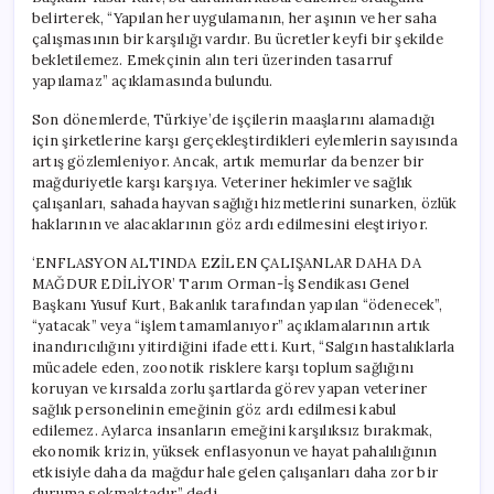
belirterek, “Yapılan her uygulamanın, her aşının ve her saha
çalışmasının bir karşılığı vardır. Bu ücretler keyfi bir şekilde
bekletilemez. Emekçinin alın teri üzerinden tasarruf
yapılamaz” açıklamasında bulundu.
Son dönemlerde, Türkiye’de işçilerin maaşlarını alamadığı
için şirketlerine karşı gerçekleştirdikleri eylemlerin sayısında
artış gözlemleniyor. Ancak, artık memurlar da benzer bir
mağduriyetle karşı karşıya. Veteriner hekimler ve sağlık
çalışanları, sahada hayvan sağlığı hizmetlerini sunarken, özlük
haklarının ve alacaklarının göz ardı edilmesini eleştiriyor.
‘ENFLASYON ALTINDA EZİLEN ÇALIŞANLAR DAHA DA
MAĞDUR EDİLİYOR’ Tarım Orman-İş Sendikası Genel
Başkanı Yusuf Kurt, Bakanlık tarafından yapılan “ödenecek”,
“yatacak” veya “işlem tamamlanıyor” açıklamalarının artık
inandırıcılığını yitirdiğini ifade etti. Kurt, “Salgın hastalıklarla
mücadele eden, zoonotik risklere karşı toplum sağlığını
koruyan ve kırsalda zorlu şartlarda görev yapan veteriner
sağlık personelinin emeğinin göz ardı edilmesi kabul
edilemez. Aylarca insanların emeğini karşılıksız bırakmak,
ekonomik krizin, yüksek enflasyonun ve hayat pahalılığının
etkisiyle daha da mağdur hale gelen çalışanları daha zor bir
duruma sokmaktadır” dedi.