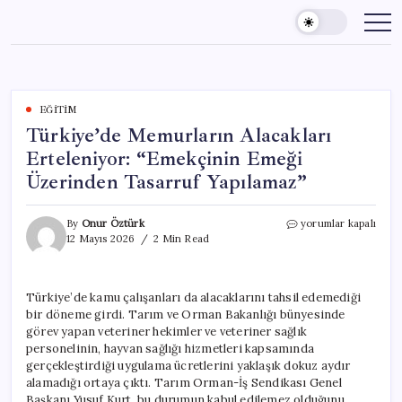
Skip
to
content
EĞITIM
Türkiye’de Memurların Alacakları
Erteleniyor: “Emekçinin Emeği
Üzerinden Tasarruf Yapılamaz”
Türkiye’de
By
Onur Öztürk
yorumlar kapalı
Memurların
12 Mayıs 2026
2 Min Read
Alacakları
Erteleniyor:
“Emekçinin
Türkiye’de kamu çalışanları da alacaklarını tahsil edemediği
Emeği
bir döneme girdi. Tarım ve Orman Bakanlığı bünyesinde
Üzerinden
Tasarruf
görev yapan veteriner hekimler ve veteriner sağlık
Yapılamaz”
personelinin, hayvan sağlığı hizmetleri kapsamında
için
gerçekleştirdiği uygulama ücretlerini yaklaşık dokuz aydır
alamadığı ortaya çıktı. Tarım Orman-İş Sendikası Genel
Başkanı Yusuf Kurt, bu durumun kabul edilemez olduğunu