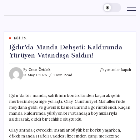
Skip
to
content
EĞITIM
Iğdır’da Manda Dehşeti: Kaldırımda
Yürüyen Vatandaşa Saldırı!
Iğdır’da
By
Onur Öztürk
yorumlar kapalı
Manda
13 Mayıs 2026
1 Min Read
Dehşeti:
Kaldırımda
Yürüyen
Iğdır’da bir manda, sahibinin kontrolünden kaçarak şehir
Vatandaşa
merkezinde paniğe yol açtı. Olay, Cumhuriyet Mahallesi’nde
Saldırı!
için
meydana geldi ve güvenlik kameralarında görüntülendi. Kaçan
manda, kaldırımda yürüyen bir vatandaşa boynuzlarıyla
saldırarak, ciddi bir tehlike oluşturdu.
Olay anında çevredeki insanlar büyük bir korku yaşarken,
öfkeli manda Halfeli Caddesi üzerinden çarşı merkezine